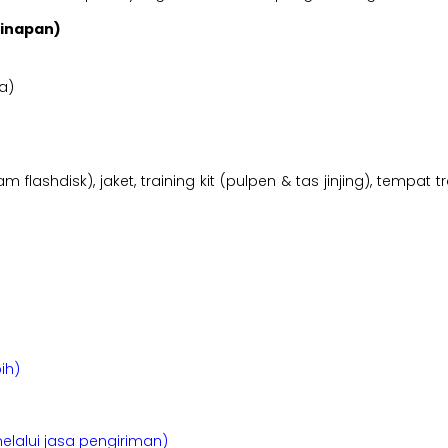
ginapan)
a)
am flashdisk), jaket, training kit (pulpen & tas jinjing), tempa
ih)
elalui jasa pengiriman)