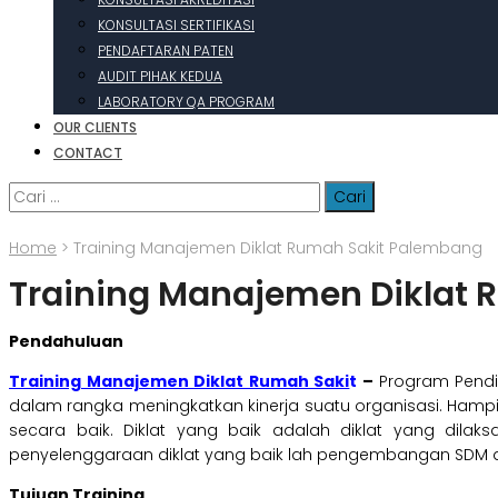
KONSULTASI SERTIFIKASI
PENDAFTARAN PATEN
AUDIT PIHAK KEDUA
LABORATORY QA PROGRAM
OUR CLIENTS
CONTACT
Cari
untuk:
Home
>
Training Manajemen Diklat Rumah Sakit Palembang
Training Manajemen Diklat
Pendahuluan
Training Manajemen Diklat Rumah Saki
t
–
Program Pendi
dalam rangka meningkatkan kinerja suatu organisasi. Hampir
secara baik. Diklat yang baik adalah diklat yang dilak
penyelenggaraan diklat yang baik lah pengembangan SDM d
Tujuan Training