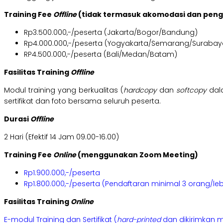
Training Fee
Offline
(tidak termasuk akomodasi dan pen
Rp3.500.000,-/peserta (Jakarta/Bogor/Bandung)
Rp4.000.000,-/peserta (Yogyakarta/Semarang/Surabay
RP4.500.000,-/peserta (Bali/Medan/Batam)
Fasilitas Training
Offline
Modul training yang berkualitas (
hardcopy
dan
softcopy
dal
sertifikat dan foto bersama seluruh peserta.
Durasi
Offline
2 Hari (Efektif 14 Jam 09.00-16.00)
Training Fee
Online
(menggunakan Zoom Meeting)
Rp1.900.000,-/peserta
Rp1.800.000,-/peserta (Pendaftaran minimal 3 orang/leb
Fasilitas Training
Online
E-modul Training dan Sertifikat (
hard-printed
dan dikirimkan m