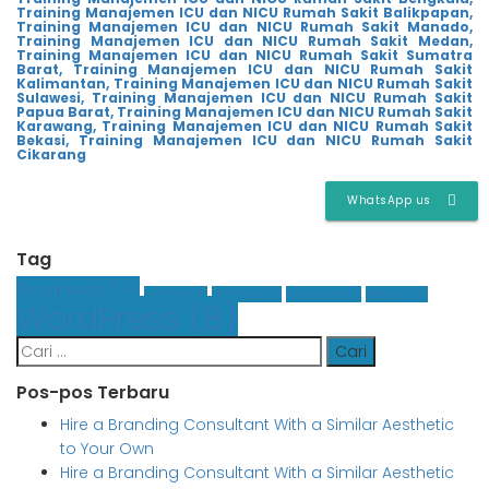
Training Manajemen ICU dan NICU Rumah Sakit Balikpapan,
Training Manajemen ICU dan NICU Rumah Sakit Manado,
Training Manajemen ICU dan NICU Rumah Sakit Medan,
Training Manajemen ICU dan NICU Rumah Sakit Sumatra
Barat,
Training Manajemen ICU dan NICU Rumah Sakit
Kalimantan,
Training Manajemen ICU dan NICU Rumah Sakit
Sulawesi,
Training Manajemen ICU dan NICU Rumah Sakit
Papua Barat,
Training Manajemen ICU dan NICU Rumah Sakit
Karawang,
Training Manajemen ICU dan NICU Rumah Sakit
Bekasi,
Training Manajemen ICU dan NICU Rumah Sakit
Cikarang
WhatsApp us
Tag
Business
(3)
Finance
(1)
Graphics
(1)
Insurance
(1)
Leasing
(1)
WordPress
(8)
Cari
untuk:
Pos-pos Terbaru
Hire a Branding Consultant With a Similar Aesthetic
to Your Own
Hire a Branding Consultant With a Similar Aesthetic