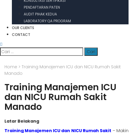
KONSULTASI SERTIFIKASI
PENDAFTARAN PATEN
AUDIT PIHAK KEDUA
LABORATORY QA PROGRAM
OUR CLIENTS
CONTACT
Cari
untuk:
Home
>
Training Manajemen ICU dan NICU Rumah Sakit
Manado
Training Manajemen ICU
dan NICU Rumah Sakit
Manado
Latar Belakang
Training Manajemen ICU dan NICU Rumah Sakit
– Makin