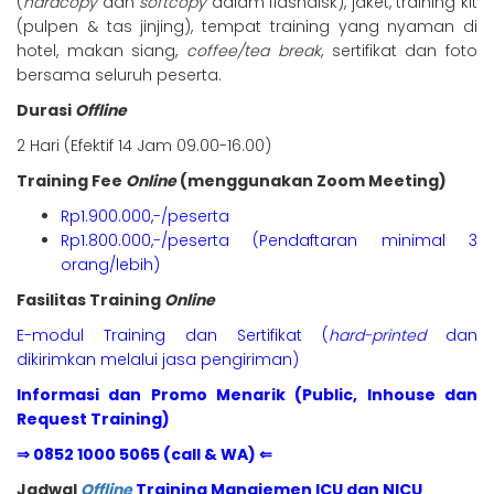
(
hardcopy
dan
softcopy
dalam flashdisk), jaket, training kit
(pulpen & tas jinjing), tempat training yang nyaman di
hotel, makan siang,
coffee/tea break
, sertifikat dan foto
bersama seluruh peserta.
Durasi
Offline
2 Hari (Efektif 14 Jam 09.00-16.00)
Training Fee
Online
(menggunakan Zoom Meeting)
Rp1.900.000,-/peserta
Rp1.800.000,-/peserta (Pendaftaran minimal 3
orang/lebih)
Fasilitas Training
Online
E-modul Training dan Sertifikat (
hard-printed
dan
dikirimkan melalui jasa pengiriman)
Informasi dan Promo Menarik (Public, Inhouse dan
Request Training)
⇒ 0852 1000 5065 (call & WA) ⇐
Jadwal
Offline
Training Manajemen ICU dan NICU