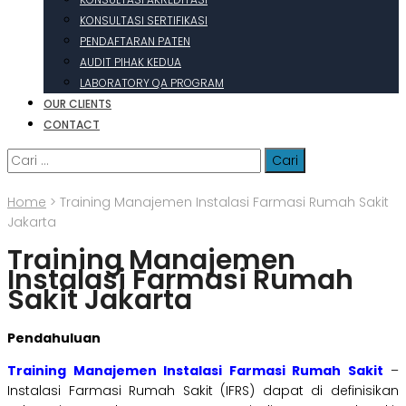
KONSULTASI SERTIFIKASI
PENDAFTARAN PATEN
AUDIT PIHAK KEDUA
LABORATORY QA PROGRAM
OUR CLIENTS
CONTACT
Cari
untuk:
Home
>
Training Manajemen Instalasi Farmasi Rumah Sakit
Jakarta
Training Manajemen
Instalasi Farmasi Rumah
Sakit Jakarta
Pendahuluan
Training Manajemen Instalasi Farmasi Rumah Sakit
–
Instalasi Farmasi Rumah Sakit (IFRS) dapat di definisikan