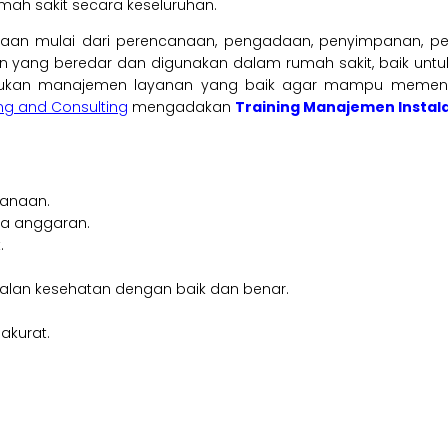
mah sakit secara keseluruhan.
olaan mulai dari perencanaan, pengadaan, penyimpanan, pe
ang beredar dan digunakan dalam rumah sakit, baik untuk 
diperlukan manajemen layanan yang baik agar mampu memenuh
ing and Consulting
mengadakan
Training Manajemen Instala
canaan.
ia anggaran.
.
an kesehatan dengan baik dan benar.
akurat.