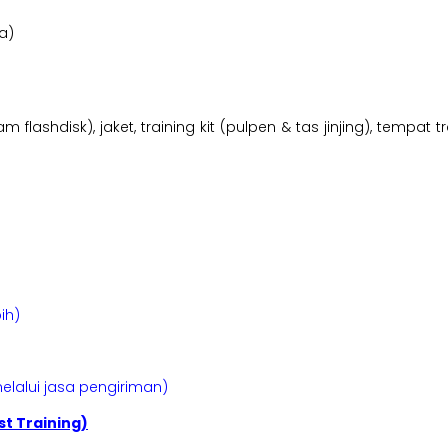
a)
am flashdisk), jaket, training kit (pulpen & tas jinjing), tempa
ih)
elalui jasa pengiriman)
t Training)