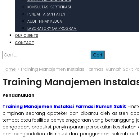
KONSULTASI SERTIFIKASI
PENDAFTARAN PATEN
AUDIT PIHAK KEDUA
LABORATORY QA PROGRAM
OUR CLIENTS
CONTACT
Cari
untuk:
Home
>
Training Manajemen Instalasi Farmasi Rumah Sakit 
Training Manajemen Instala
Pendahuluan
Training Manajemen Instalasi Farmasi Rumah Sakit
–Inst
pimpinan seorang apoteker dan dibantu oleh asisten ap
tempat atau fasilitas penyelenggaraan yang bertanggung ja
pengadaan, produksi, penyimpanan perbekalan kesehatan a
dan pengendalian distribusi dan penggunaan seluruh per