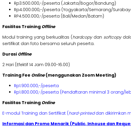
Rp3.500.000,-/peserta (Jakarta/Bogor/Bandung)
Rp4.000.000,-/peserta (Yogyakarta/Semarang/Surabay
RP4.500.000,-/peserta (Bali/Medan/Batam)
Fasilitas Training
Offline
Modul training yang berkualitas (
hardcopy
dan
softcopy
dal
sertifikat dan foto bersama seluruh peserta.
Durasi
Offline
2 Hari (Efektif 14 Jam 09.00-16.00)
Training Fee
Online
(menggunakan Zoom Meeting)
Rp1.900.000,-/peserta
Rp1.800.000,-/peserta (Pendaftaran minimal 3 orang/leb
Fasilitas Training
Online
E-modul Training dan Sertifikat (
hard-printed
dan dikirimkan m
Informasi dan Promo Menarik (Public, Inhouse dan Reques