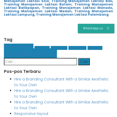
Manajemen Laktasi Solo,
Training Manajemen Laktasi Bali,
Training Manajemen Laktasi Batam,
Training Manajemen
Laktasi Balikpapan,
Training Manajemen Laktasi Manado,
Training Manajemen Laktasi Medan,
Training Manajemen
Laktasi Lampung,
Training Manajemen Laktasi Palembang
WhatsApp us
Tag
Business
(3)
Finance
(1)
Graphics
(1)
Insurance
(1)
Leasing
(1)
WordPress
(8)
Cari
untuk:
Pos-pos Terbaru
Hire a Branding Consultant With a Similar Aesthetic
to Your Own
Hire a Branding Consultant With a Similar Aesthetic
to Your Own
Hire a Branding Consultant With a Similar Aesthetic
to Your Own
Responsive layout