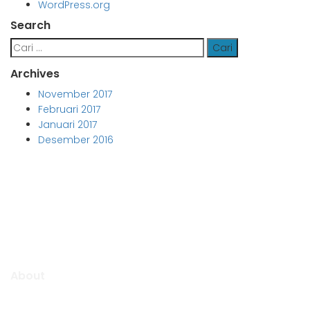
WordPress.org
Search
Cari
untuk:
Archives
November 2017
Februari 2017
Januari 2017
Desember 2016
Aljabar Training & Consulting
PT Aljabar Anugrah Selaras
About
Aljabar Training & Consulting focuse on providing training