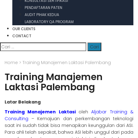
KONSULTASI SERTIFIKASI
PENDAFTARAN PATEN
AUDIT PIHAK KEDUA
LABORATORY QA PROGRAM
OUR CLIENTS
CONTACT
Cari
untuk:
Home
>
Training Manajemen Laktasi Palembang
Training Manajemen
Laktasi Palembang
Latar Belakang
Training Manajemen Laktasi
oleh
Aljabar Training &
Consulti
ng
– Kemajuan dan perkembangan teknologi
saat ini sudah tidak bisa menapikan keunggulan dari ASI.
Para ahli telah sepakat, bahwa ASI lebih unggul dari pada