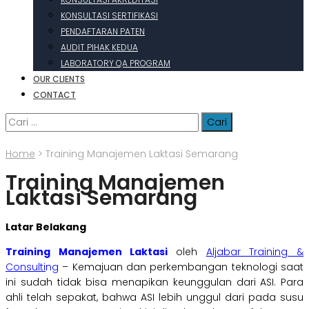
KONSULTASI SERTIFIKASI
PENDAFTARAN PATEN
AUDIT PIHAK KEDUA
LABORATORY QA PROGRAM
OUR CLIENTS
CONTACT
Cari
untuk:
Home
>
Training Manajemen Laktasi Semarang
Training Manajemen
Laktasi Semarang
Latar Belakang
Training Manajemen Laktasi
oleh
Aljabar Training &
Consulti
ng
– Kemajuan dan perkembangan teknologi saat
ini sudah tidak bisa menapikan keunggulan dari ASI. Para
ahli telah sepakat, bahwa ASI lebih unggul dari pada susu