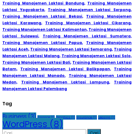
Training Manajemen Laktasi Bandung,
Training Manajemen
Laktasi Yogyakarta,
Training Manajemen Laktasi Serpong,
Training Manajemen Laktasi Bekasi,
Training Manajemen
Laktasi Karawang,
Training Manajemen Laktasi Cikarang,
Training Manajemen Laktasi Kalimantan,
Training Manajemen
Laktasi Sulawesi,
Training Manajemen Laktasi Sumatera,
Training Manajemen Laktasi Papua,
Training Manajemen
Laktasi Aceh,
Training Manajemen Laktasi Semarang,
Training
Manajemen Laktasi Malang,
Training Manajemen Laktasi Solo,
Training Manajemen Laktasi Bali,
Training Manajemen Laktasi
Batam,
Training Manajemen Laktasi Balikpapan,
Training
Manajemen Laktasi Manado,
Training Manajemen Laktasi
Medan,
Training Manajemen Laktasi Lampung,
Training
Manajemen Laktasi Palembang
Tag
Business
(3)
Finance
(1)
Graphics
(1)
Insurance
(1)
Leasing
(1)
WordPress
(8)
Cari