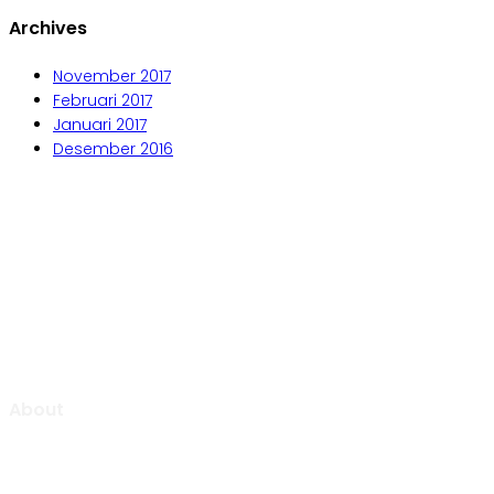
Archives
November 2017
Februari 2017
Januari 2017
Desember 2016
Aljabar Training & Consulting
PT Aljabar Anugrah Selaras
About
Aljabar Training & Consulting focuse on providing training
and consulting services.