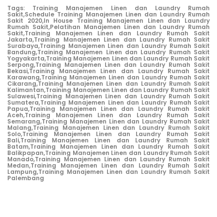
Tags:
Training Manajemen Linen dan Laundry Rumah
Sakit,
Schedule Training Manajemen Linen dan Laundry Rumah
Sakit 2020,
In House Training Manajemen Linen dan Laundry
Rumah Sakit,
Pelatihan Manajemen Linen dan Laundry Rumah
Sakit,
Training Manajemen Linen dan Laundry Rumah Sakit
Jakarta,
Training Manajemen Linen dan Laundry Rumah Sakit
Surabaya,
Training Manajemen Linen dan Laundry Rumah Sakit
Bandung,
Training Manajemen Linen dan Laundry Rumah Sakit
Yogyakarta,
Training Manajemen Linen dan Laundry Rumah Sakit
Serpong,
Training Manajemen Linen dan Laundry Rumah Sakit
Bekasi,
Training Manajemen Linen dan Laundry Rumah Sakit
Karawang,
Training Manajemen Linen dan Laundry Rumah Sakit
Cikarang,
Training Manajemen Linen dan Laundry Rumah Sakit
Kalimantan,
Training Manajemen Linen dan Laundry Rumah Sakit
Sulawesi,
Training Manajemen Linen dan Laundry Rumah Sakit
Sumatera,
Training Manajemen Linen dan Laundry Rumah Sakit
Papua,
Training Manajemen Linen dan Laundry Rumah Sakit
Aceh,
Training Manajemen Linen dan Laundry Rumah Sakit
Semarang,
Training Manajemen Linen dan Laundry Rumah Sakit
Malang,
Training Manajemen Linen dan Laundry Rumah Sakit
Solo,
Training Manajemen Linen dan Laundry Rumah Sakit
Bali,
Training Manajemen Linen dan Laundry Rumah Sakit
Batam,
Training Manajemen Linen dan Laundry Rumah Sakit
Balikpapan,
Training Manajemen Linen dan Laundry Rumah Sakit
Manado,
Training Manajemen Linen dan Laundry Rumah Sakit
Medan,
Training Manajemen Linen dan Laundry Rumah Sakit
Lampung,
Training Manajemen Linen dan Laundry Rumah Sakit
Palembang