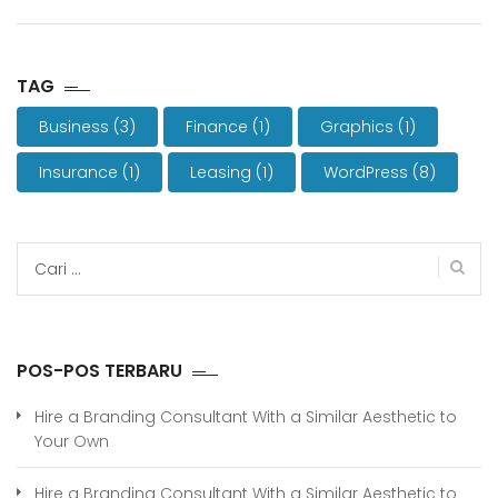
TAG
Business
(3)
Finance
(1)
Graphics
(1)
Insurance
(1)
Leasing
(1)
WordPress
(8)
Cari
untuk:
POS-POS TERBARU
Hire a Branding Consultant With a Similar Aesthetic to
Your Own
Hire a Branding Consultant With a Similar Aesthetic to