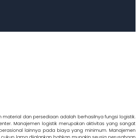
material dan persediaan adalah berhasilnya fungsi logistik.
enter. Manajemen logistik merupakan aktivitas yang sangat
operasional lainnya pada biaya yang minimum. Manajemen
h cukup lama dijalankan bahkan mungkin seusia perusahaan