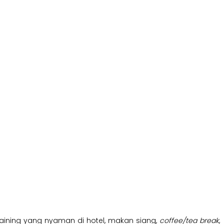
t training yang nyaman di hotel, makan siang,
coffee/tea break
,