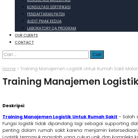
KONSULTASI SERTIFIKASI
PENDAFTARAN PATEN
AUDIT PIHAK KEDUA
LABORATORY QA PROGRAM
OUR CLIENTS
CONTACT
Cari
untuk:
Home
>
Training Manajemen Logistik Untuk Rumah Sakit Mala
Training Manajemen Logisti
Deskripsi
Training Manajemen Logistik Untuk Rumah Sakit
– Salah 
Fungsi logistik tidak dipandang lagi sebagai supporting 
penting dalam rumah sakit karena menjamin ketersediaa
Logistik termasuk masalah yang cukup unik dan kompleks 