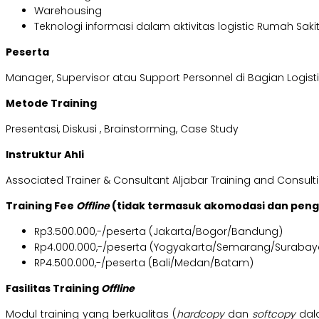
Warehousing
Teknologi informasi dalam aktivitas logistic Rumah Saki
Peserta
Manager, Supervisor atau Support Personnel di Bagian Logist
Metode Training
Presentasi, Diskusi , Brainstorming, Case Study
Instruktur Ahli
Associated Trainer & Consultant Aljabar Training and Consult
Training Fee
Offline
(tidak termasuk akomodasi dan pen
Rp3.500.000,-/peserta (Jakarta/Bogor/Bandung)
Rp4.000.000,-/peserta (Yogyakarta/Semarang/Surabay
RP4.500.000,-/peserta (Bali/Medan/Batam)
Fasilitas Training
Offline
Modul training yang berkualitas (
hardcopy
dan
softcopy
dal