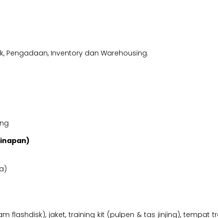
t
ik, Pengadaan, Inventory dan Warehousing.
ing
ginapan)
a)
am flashdisk), jaket, training kit (pulpen & tas jinjing), tempa