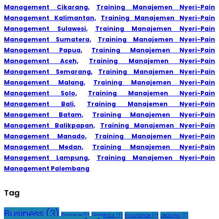
Management Cikarang,
Training Manajemen Nyeri-Pain
Management Kalimantan,
Training Manajemen Nyeri-Pain
Management Sulawesi,
Training Manajemen Nyeri-Pain
Management Sumatera,
Training Manajemen Nyeri-Pain
Management Papua,
Training Manajemen Nyeri-Pain
Management Aceh,
Training Manajemen Nyeri-Pain
Management Semarang,
Training Manajemen Nyeri-Pain
Management Malang,
Training Manajemen Nyeri-Pain
Management Solo,
Training Manajemen Nyeri-Pain
Management Bali,
Training Manajemen Nyeri-Pain
Management Batam,
Training Manajemen Nyeri-Pain
Management Balikpapan,
Training Manajemen Nyeri-Pain
Management Manado,
Training Manajemen Nyeri-Pain
Management Medan,
Training Manajemen Nyeri-Pain
Management Lampung,
Training Manajemen Nyeri-Pain
Management Palembang
Tag
Business
(3)
Finance
(1)
Graphics
(1)
Insurance
(1)
Leasing
(1)