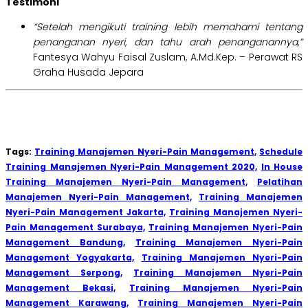
Testimoni
“Setelah mengikuti training lebih memahami tentang
penanganan nyeri, dan tahu arah penanganannya,”
Fantesya Wahyu Faisal Zuslam, A.Md.Kep. – Perawat RS
Graha Husada Jepara
Tags:
Training Manajemen Nyeri-Pain Management,
Schedule
Training Manajemen Nyeri-Pain Management 2020,
In House
Training Manajemen Nyeri-Pain Management,
Pelatihan
Manajemen Nyeri-Pain Management,
Training Manajemen
Nyeri-Pain Management Jakarta,
Training Manajemen Nyeri-
Pain Management Surabaya,
Training Manajemen Nyeri-Pain
Management Bandung,
Training Manajemen Nyeri-Pain
Management Yogyakarta,
Training Manajemen Nyeri-Pain
Management Serpong,
Training Manajemen Nyeri-Pain
Management Bekasi,
Training Manajemen Nyeri-Pain
Management Karawang,
Training Manajemen Nyeri-Pain