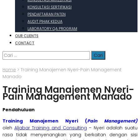
KONSULTASI SERTIFIKASI
PENDAFTARAN PATEN
AUDIT PIHAK KEDUA
LABORATORY QA PROGRAM
OUR CLIENTS
CONTACT
Cari
untuk:
Home
>
Training Manajemen Nyeri-Pain Management
Manado
Training Manajemen Nyeri-
Pain Management Manado
Pendahuluan
Training Manajemen Nyeri (
Pain Management)
oleh
Aljabar Training and Consulting
– Nyeri adalah suatu
rasa tidak menyenangkan yang berkaitan dengan sisi