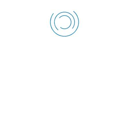
s Training
Online
Training dan Sertifikat (
hard-printed
dan dikirimkan melalui ja
si dan Promo Menarik (Public, Inhouse dan Request Traini
1000 5065 (call & WA) ⇐
Offline
Training Manajemen Nyeri
(Pain Management)
Tahu
0 Januari 2026 Bandung
Februari 2026 Bogor
Maret 2026 Jakarta
1 April 2026 Surabaya
Mei 2026 Yogyakarta
8 Juni 2026 Semarang
 Juli 2026 Bali
Agustus 2026 Bandung
September 2026 Bogor
Oktober 2026 Jakarta