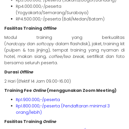
Rp3.500.000,-/peserta (Jakarta/Bogor/Bandung)
Rp4.000.000,-/peserta
(Yogyakarta/Semarang/Surabaya)
RP4.500.000,-/peserta (Bali/Medan/Batam)
Fasilitas Training
Offline
Modul training yang berkualitas
(
hardcopy
dan
softcopy
dalam flashdisk), jaket, training kit
(pulpen & tas jinjing), tempat training yang nyaman di
hotel, makan siang,
coffee/tea break
, sertifikat dan foto
bersama seluruh peserta.
Durasi
Offline
2 Hari (Efektif 14 Jam 09.00-16.00)
Training Fee
Online
(menggunakan Zoom Meeting)
Rp1.900.000,-/peserta
Rp1.800.000,-/peserta (Pendaftaran minimal 3
orang/lebih)
Fasilitas Training
Online