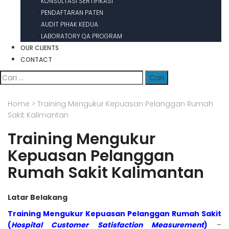
KONSULTASI SERTIFIKASI
PENDAFTARAN PATEN
AUDIT PIHAK KEDUA
LABORATORY QA PROGRAM
OUR CLIENTS
CONTACT
Cari
untuk:
Home
>
Training Mengukur Kepuasan Pelanggan Rumah
Sakit Kalimantan
Training Mengukur
Kepuasan Pelanggan
Rumah Sakit Kalimantan
Latar Belakang
Training Mengukur Kepuasan Pelanggan Rumah Sakit
(
Hospital Customer Satisfaction Measurement
)
–