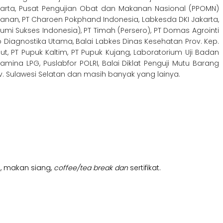
akarta, Pusat Pengujian Obat dan Makanan Nasional (PPOMN)
ikanan, PT Charoen Pokphand Indonesia, Labkesda DKI Jakarta,
Bumi Sukses Indonesia), PT Timah (Persero), PT Domas Agrointi
 Diagnostika Utama, Balai Labkes Dinas Kesehatan Prov. Kep.
ut, PT Pupuk Kaltim, PT Pupuk Kujang, Laboratorium Uji Badan
amina LPG, Puslabfor POLRI, Balai Diklat Penguji Mutu Barang
v. Sulawesi Selatan dan masih banyak yang lainya.
l , makan siang,
coffee/tea break dan
sertifikat.