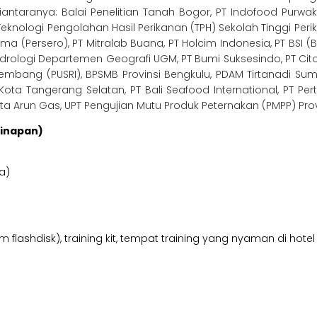
diantaranya: Balai Penelitian Tanah Bogor, PT Indofood Purw
Teknologi Pengolahan Hasil Perikanan (TPH) Sekolah Tinggi Per
rma (Persero), PT Mitralab Buana, PT Holcim Indonesia, PT BSI (
idrologi Departemen Geografi UGM, PT Bumi Suksesindo, PT Cito
lembang (PUSRI), BPSMB Provinsi Bengkulu, PDAM Tirtanadi Sum
ota Tangerang Selatan, PT Bali Seafood International, PT Pert
ta Arun Gas, UPT Pengujian Mutu Produk Peternakan (PMPP) Pro
ginapan)
a)
 flashdisk), training kit, tempat training yang nyaman di hote