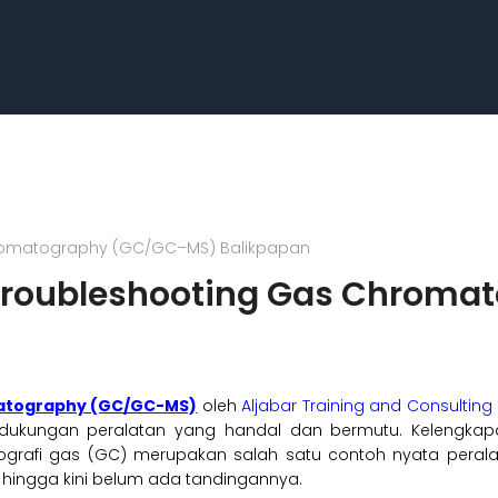
hromatography (GC/GC–MS) Balikpapan
 Troubleshooting Gas Chrom
matography (GC/GC-MS)
oleh
Aljabar Training and Consulting
an dukungan peralatan yang handal dan bermutu. Kelengkap
atografi gas (GC) merupakan salah satu contoh nyata peral
 hingga kini belum ada tandingannya.