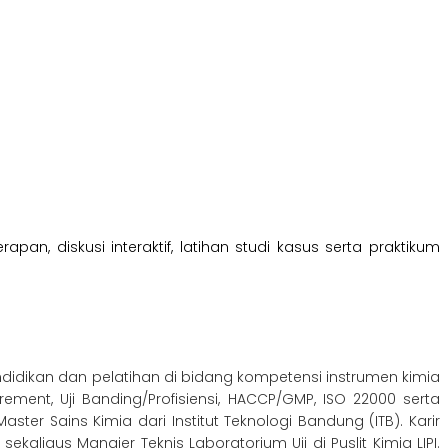
an, diskusi interaktif, latihan studi kasus serta praktikum
ndidikan dan pelatihan di bidang kompetensi instrumen kimia
rement, Uji Banding/Profisiensi, HACCP/GMP, ISO 22000 serta
er Sains Kimia dari Institut Teknologi Bandung (ITB). Karir
sekaligus Manajer Teknis Laboratorium Uji di Puslit Kimia LIPI.