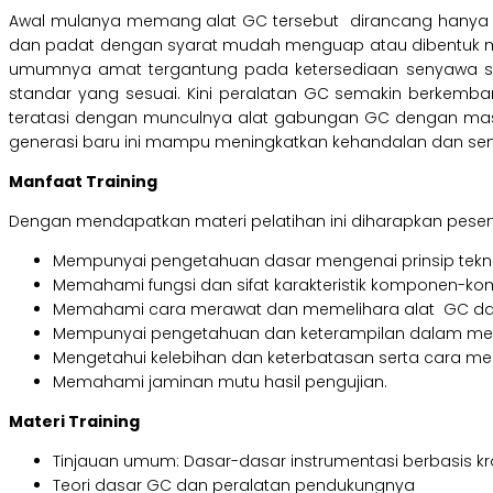
Awal mulanya memang alat GC tersebut dirancang hanya un
dan padat dengan syarat mudah menguap atau dibentuk m
umumnya amat tergantung pada ketersediaan senyawa stan
standar yang sesuai. Kini peralatan GC semakin berkemb
teratasi dengan munculnya alat gabungan GC dengan mass 
generasi baru ini mampu meningkatkan kehandalan dan sensit
Manfaat Training
Dengan mendapatkan materi pelatihan ini diharapkan peser
Mempunyai pengetahuan dasar mengenai prinsip tekni
Memahami fungsi dan sifat karakteristik komponen-k
Memahami cara merawat dan memelihara alat GC dan
Mempunyai pengetahuan dan keterampilan dalam mengu
Mengetahui kelebihan dan keterbatasan serta cara me
Memahami jaminan mutu hasil pengujian.
Materi Training
Tinjauan umum: Dasar-dasar instrumentasi berbasis k
Teori dasar GC dan peralatan pendukungnya