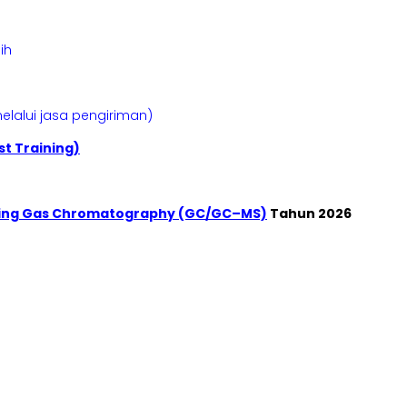
bih
elalui jasa pengiriman)
t Training)
ting Gas Chromatography (GC/GC–MS)
Tahun 2026