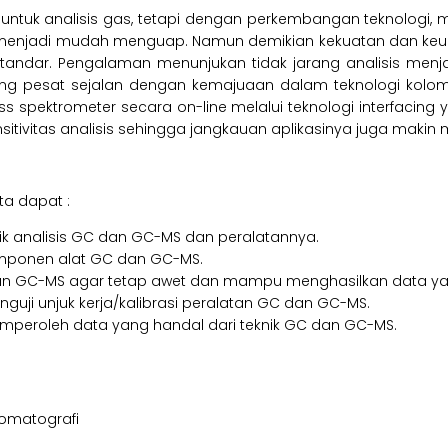
tuk analisis gas, tetapi dengan perkembangan teknologi, ma
enjadi mudah menguap. Namun demikian kekuatan dan keung
dar. Pengalaman menunjukan tidak jarang analisis menja
ang pesat sejalan dengan kemajuaan dalam teknologi kolom
spektrometer secara on-line melalui teknologi interfacing
ivitas analisis sehingga jangkauan aplikasinya juga makin me
ta dapat :
k analisis GC dan GC-MS dan peralatannya.
omponen alat GC dan GC-MS.
 GC-MS agar tetap awet dan mampu menghasilkan data yan
ji unjuk kerja/kalibrasi peralatan GC dan GC-MS.
mperoleh data yang handal dari teknik GC dan GC-MS.
romatografi