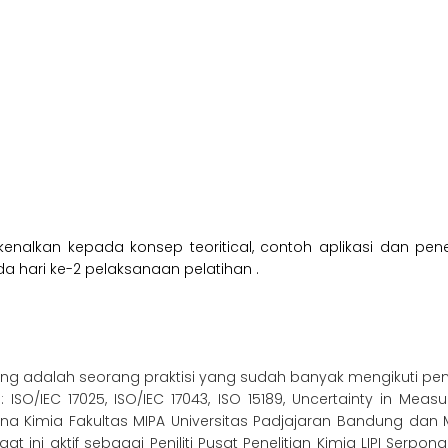
alkan kepada konsep teoritical, contoh aplikasi dan penerap
da hari ke-2 pelaksanaan pelatihan .
lting adalah seorang praktisi yang sudah banyak mengikuti pe
ISO/IEC 17025, ISO/IEC 17043, ISO 15189, Uncertainty in Measu
a Kimia Fakultas MIPA Universitas Padjajaran Bandung dan Mast
t ini aktif sebagai Peniliti Pusat Penelitian Kimia LIPI Serpong 