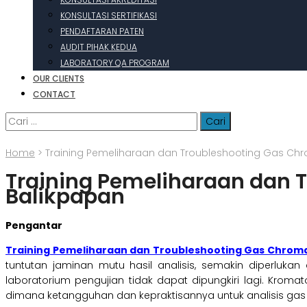
KONSULTASI SERTIFIKASI
PENDAFTARAN PATEN
AUDIT PIHAK KEDUA
LABORATORY QA PROGRAM
OUR CLIENTS
CONTACT
Cari
untuk:
Home
>
Training Pemeliharaan dan Troubleshooting Gas C
Training Pemeliharaan dan
Balikpapan
Pengantar
Training Pemeliharaan dan Troubleshooting Gas Chro
tuntutan jaminan mutu hasil analisis, semakin diperluk
laboratorium pengujian tidak dapat dipungkiri lagi. Krom
dimana ketangguhan dan kepraktisannya untuk analisis gas