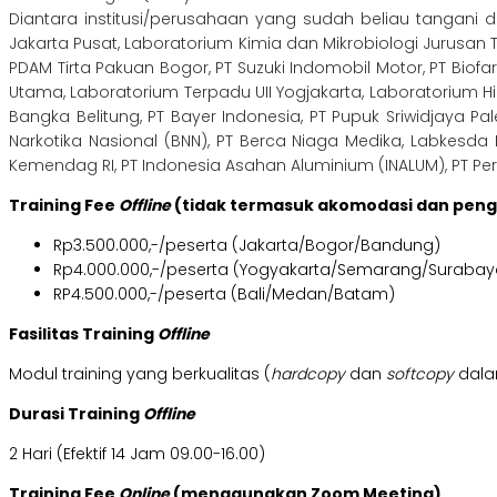
Diantara institusi/perusahaan yang sudah beliau tangani 
Jakarta Pusat, Laboratorium Kimia dan Mikrobiologi Jurusan 
PDAM Tirta Pakuan Bogor, PT Suzuki Indomobil Motor, PT Biofa
Utama, Laboratorium Terpadu UII Yogjakarta, Laboratorium H
Bangka Belitung, PT Bayer Indonesia, PT Pupuk Sriwidjaya Pa
Narkotika Nasional (BNN), PT Berca Niaga Medika, Labkesda K
Kemendag RI, PT Indonesia Asahan Aluminium (INALUM), PT Per
Training Fee
Offline
(tidak termasuk akomodasi dan pen
Rp3.500.000,-/peserta (Jakarta/Bogor/Bandung)
Rp4.000.000,-/peserta (Yogyakarta/Semarang/Surabay
RP4.500.000,-/peserta (Bali/Medan/Batam)
Fasilitas Training
Offline
Modul training yang berkualitas (
hardcopy
dan
softcopy
dalam
Durasi Training
Offline
2 Hari (Efektif 14 Jam 09.00-16.00)
Training Fee
Online
(menggunakan Zoom Meeting)