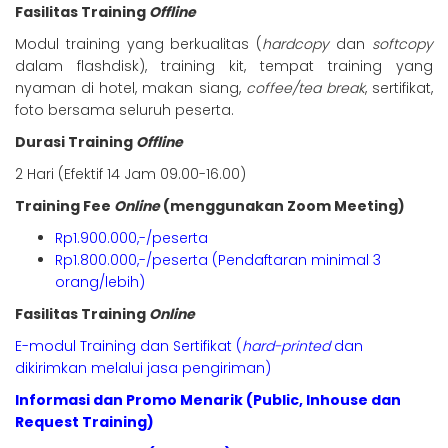
Fasilitas Training
Offline
Modul training yang berkualitas (
hardcopy
dan
softcopy
dalam flashdisk), training kit, tempat training yang
nyaman di hotel, makan siang,
coffee/tea break
, sertifikat,
foto bersama seluruh peserta.
Durasi Training
Offline
2 Hari (Efektif 14 Jam 09.00-16.00)
Training Fee
Online
(menggunakan Zoom Meeting)
Rp1.900.000,-/peserta
Rp1.800.000,-/peserta (Pendaftaran minimal 3
orang/lebih)
Fasilitas Training
Online
E-modul Training dan Sertifikat (
hard-printed
dan
dikirimkan melalui jasa pengiriman)
Informasi dan Promo Menarik (Public, Inhouse dan
Request Training)