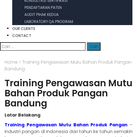
KONSULTASI SERTIFIKASI
PENDAFTARAN PATEN
AUDIT PIHAK KEDUA
LABORATORY QA PROGRAM
OUR CLIENTS
CONTACT
Cari
untuk:
Home
>
Training Pengawasan Mutu Bahan Produk Pangan
Bandung
Training Pengawasan Mutu
Bahan Produk Pangan
Bandung
Latar Belakang
Training Pengawasan Mutu Bahan Produk Pangan
–
Industri pangan di Indonesia dari tahun ke tahun semakin