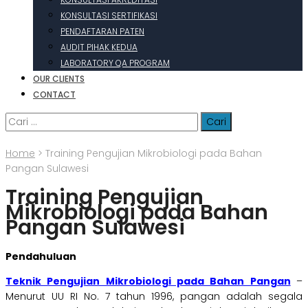
KONSULTASI SERTIFIKASI
PENDAFTARAN PATEN
AUDIT PIHAK KEDUA
LABORATORY QA PROGRAM
OUR CLIENTS
CONTACT
Cari
untuk:
Home
>
Training Pengujian Mikrobiologi pada Bahan
Pangan Sulawesi
Training Pengujian
Mikrobiologi pada Bahan
Pangan Sulawesi
Pendahuluan
Teknik Pengujian Mikrobiologi pada Bahan Pangan
–
Menurut UU RI No. 7 tahun 1996, pangan adalah segala