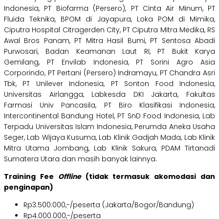
Indonesia, PT Biofarma (Persero), PT Cinta Air Minum, PT
Fluida Teknika, BPOM di Jayapura, Loka POM di Mimika,
Ciputra Hospital Citragerden City, PT Ciputra Mitra Medika, RS
Awal Bros Panam, PT Mitra Hasil Bumi, PT Sentosa Abadi
Purwosari, Badan Keamanan Laut RI, PT Bukit Karya
Gemilang, PT Envilab Indonesia, PT Sorini Agro Asia
Corporindo, PT Pertani (Persero) Indramayu, PT Chandra Asri
Tbk, PT Unilever Indonesia, PT Sonton Food Indonesia,
Universitas Airlangga, Labkesda DKI Jakarta, Fakultas
Farmasi Univ Pancasila, PT Biro Klasifikasi Indonesia,
Intercontinental Bandung Hotel, PT SnD Food Indonesia, Lab
Terpadu Universitas Islam Indonesia, Perumda Aneka Usaha
Seger, Lab Wijaya Kusuma, Lab Klinik Gadjah Mada, Lab Klinik
Mitra Utama Jombang, Lab Klinik Sakura, PDAM Tirtanadi
Sumatera Utara dan masih banyak lainnya.
Training Fee
Offline
(tidak termasuk akomodasi dan
penginapan)
Rp3.500.000,-/peserta (Jakarta/Bogor/Bandung)
Rp4.000.000,-/peserta