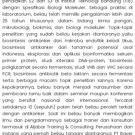
pendidikan S2 dan S3 di Institut Teknologi Bandung (ITB)
dengan spesifikasi Biologi Molekuler. Sebagai praktisi di
laboratorium, beliau telah memiliki pengalaman lebih dari
25 tahun khususnya dalam bidang kimia pangan,
mikrobiologi, biokimia, dan biologi molekuler. Topik-topik
penelitian yang sudah beliau kerjakan diantaranya yaitu
biosintesis antikanker dari mikroba endofitik keladi tikus,
biosintesis antikanker dari tanaman potensial asal
Indonesia, eksplorasi dan aplikasi bioinformatika sekuen
primer protein, studi interaksi DNA-protein, biosintesis
poliglutamat secara fermentasi, studi VHB dan VHC secara
PCR, biosintesis antibiotik beta laktam secara fermentasi
serta berbagai macam topik penelitian lainnya. Karena
kepakarannya, beliau banyak menjadi narasumber dan
pembicara tamu baik dalam seminar maupun konferensi
yang bersifat nasional dan internasional. Tercatat
setidaknya 10 (sepuluh) paten telah beliau peroleh terkait
dengan antikanker. Saat ini beliau banyak membagikan
ilmu dan pengalamannya sebagai trainer dan konsultan
termasuk di Aljabar Training & Consulting. Perusahaan dan
instansi yang pernah beliau tangani diantaranya: PT Bayer