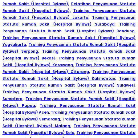
Rumah Sakit (Hospital Bylaws),
Pelatihan Penyusunan Statuta
Rumah Sakit (Hospital Bylaws),
Training Penyusunan Statuta
Rumah Sakit (Hospital Bylaws) Jakarta,
Training Penyusunan
Statuta Rumah Sakit (Hospital Bylaws) Surabaya,
Training
Penyusunan Statuta Rumah Sakit (Hospital Bylaws) Bandung,
Training Penyusunan Statuta Rumah Sakit (Hospital Bylaws)
Yogyakarta,
Training Penyusunan Statuta Rumah Sakit (Hospital
Bylaws) Serpong,
Training Penyusunan Statuta Rumah Sakit
(Hospital Bylaws) Bekasi,
Training Penyusunan Statuta Rumah
Sakit (Hospital Bylaws) Karawang,
Training Penyusunan Statuta
Rumah Sakit (Hospital Bylaws) Cikarang,
Training Penyusunan
Statuta Rumah Sakit (Hospital Bylaws) Kalimantan,
Training
Penyusunan Statuta Rumah Sakit (Hospital Bylaws) Sulawesi,
Training Penyusunan Statuta Rumah Sakit (Hospital Bylaws)
Sumatera,
Training Penyusunan Statuta Rumah Sakit (Hospital
Bylaws) Papua,
Training Penyusunan Statuta Rumah Sakit
(Hospital Bylaws) Aceh,
Training Penyusunan Statuta Rumah Sakit
(Hospital Bylaws) Semarang,
Training Penyusunan Statuta Rumah
Sakit (Hospital Bylaws) Malang,
Training Penyusunan Statuta
Rumah Sakit (Hospital Bylaws) Solo,
Training Penyusunan Statuta