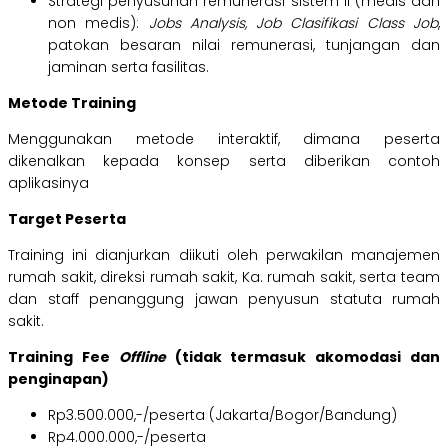
Strategi penyusunan remunerasi sistem II (medis dan
non medis):
Jobs Analysis, Job Clasifikasi Class Job
,
patokan besaran nilai remunerasi, tunjangan dan
jaminan serta fasilitas.
Metode Training
Menggunakan metode interaktif, dimana peserta
dikenalkan kepada konsep serta diberikan contoh
aplikasinya
Target Peserta
Training ini dianjurkan diikuti oleh perwakilan manajemen
rumah sakit, direksi rumah sakit, Ka. rumah sakit, serta team
dan staff penanggung jawan penyusun statuta rumah
sakit.
Training Fee
Offline
(tidak termasuk akomodasi dan
penginapan)
Rp3.500.000,-/peserta (Jakarta/Bogor/Bandung)
Rp4.000.000,-/peserta