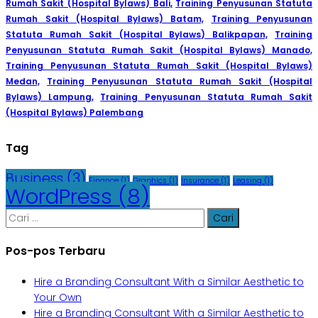
Rumah Sakit (Hospital Bylaws) Bali,
Training Penyusunan Statuta
Rumah Sakit (Hospital Bylaws) Batam,
Training Penyusunan
Statuta Rumah Sakit (Hospital Bylaws) Balikpapan,
Training
Penyusunan Statuta Rumah Sakit (Hospital Bylaws) Manado,
Training Penyusunan Statuta Rumah Sakit (Hospital Bylaws)
Medan,
Training Penyusunan Statuta Rumah Sakit (Hospital
Bylaws) Lampung,
Training Penyusunan Statuta Rumah Sakit
(Hospital Bylaws) Palembang
Tag
Business
(3)
Finance
(1)
Graphics
(1)
Insurance
(1)
Leasing
(1)
WordPress
(8)
Cari
untuk:
Pos-pos Terbaru
Hire a Branding Consultant With a Similar Aesthetic to
Your Own
Hire a Branding Consultant With a Similar Aesthetic to