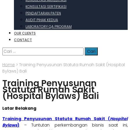
KONSULTASI SERTIFIKASI
PENDAFTARAN PATEN
AUDIT PIHAK KEDUA
LABORATORY QA PROGRAM
OUR CLIENTS
CONTACT
Cari
untuk:
Home
>
Training Penyusunan Statuta Rumah Sakit (Hospital
Bylaws) Bali
Training Penyusunan
Statuta Rumah Sakit
(Hospital Bylaws) Bali
Latar Belakang
Training Penyusunan Statuta Rumah Sakit (
Hospital
Bylaws
)
– Tuntutan perkembangan bisnis saat ini,