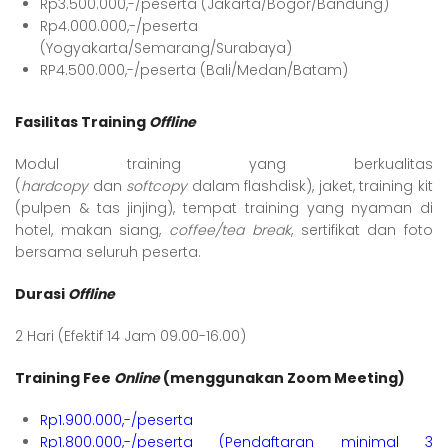
Rp3.500.000,-/peserta (Jakarta/Bogor/Bandung)
Rp4.000.000,-/peserta
(Yogyakarta/Semarang/Surabaya)
RP4.500.000,-/peserta (Bali/Medan/Batam)
Fasilitas Training
Offline
Modul training yang berkualitas
(
hardcopy
dan
softcopy
dalam flashdisk), jaket, training kit
(pulpen & tas jinjing), tempat training yang nyaman di
hotel, makan siang,
coffee/tea break
, sertifikat dan foto
bersama seluruh peserta.
Durasi
Offline
2 Hari (Efektif 14 Jam 09.00-16.00)
Training Fee
Online
(menggunakan Zoom Meeting)
Rp1.900.000,-/peserta
Rp1.800.000,-/peserta (Pendaftaran minimal 3