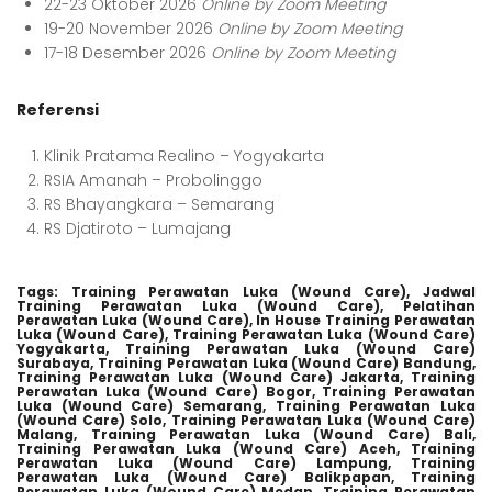
22-23 Oktober 2026
Online by Zoom Meeting
19-20 November 2026
Online by Zoom Meeting
17-18 Desember 2026
Online by Zoom Meeting
Referensi
Klinik Pratama Realino – Yogyakarta
RSIA Amanah – Probolinggo
RS Bhayangkara – Semarang
RS Djatiroto – Lumajang
Tags:
Training Perawatan Luka (Wound Care),
Jadwal
Training Perawatan Luka (Wound Care),
Pelatihan
Perawatan Luka (Wound Care),
In House Training Perawatan
Luka (Wound Care),
Training Perawatan Luka (Wound Care)
Yogyakarta,
Training Perawatan Luka (Wound Care)
Surabaya,
Training Perawatan Luka (Wound Care) Bandung,
Training Perawatan Luka (Wound Care) Jakarta,
Training
Perawatan Luka (Wound Care) Bogor,
Training Perawatan
Luka (Wound Care) Semarang,
Training Perawatan Luka
(Wound Care) Solo,
Training Perawatan Luka (Wound Care)
Malang,
Training Perawatan Luka (Wound Care) Bali,
Training Perawatan Luka (Wound Care) Aceh,
Training
Perawatan Luka (Wound Care) Lampung,
Training
Perawatan Luka (Wound Care) Balikpapan,
Training
Perawatan Luka (Wound Care) Medan,
Training Perawatan