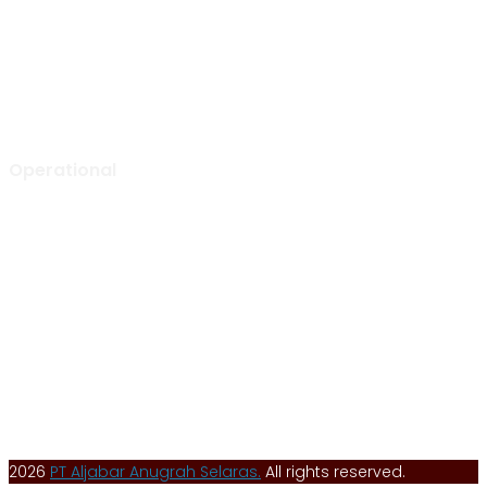
Ruko Green Garden Blok A14 No. 36
Kebon Jeruk, Jakarta Barat,
Indonesia – 11520
0852 1000 5065 (call or WA)
info@aljabarselaras.com
Mon – Fri: 8:00 am to 5:00 pm
Operational
Tunggak Jati Regency Blok C1 No. 26
Tunggak Jati, Kec. Karawang Barat
Kab. Karawang, Jawa Barat, Indonesia – 41351
0267 840 8668 (call)
admin@aljabarselaras.com
Mon – Fri: 8:00 am to 5:00 pm
2026
PT Aljabar Anugrah Selaras.
All rights reserved.