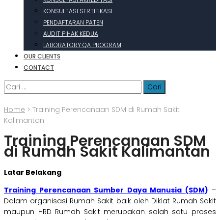
KONSULTASI SERTIFIKASI
PENDAFTARAN PATEN
AUDIT PIHAK KEDUA
LABORATORY QA PROGRAM
OUR CLIENTS
CONTACT
Cari
untuk:
Home
>
Training Perencanaan SDM di Rumah Sakit
Kalimantan
Training Perencanaan SDM
di Rumah Sakit Kalimantan
Latar Belakang
Training Perencanaan Sumber Daya Manusia (SDM
)
–
Dalam organisasi Rumah Sakit baik oleh Diklat Rumah Sakit
maupun HRD Rumah Sakit merupakan salah satu proses