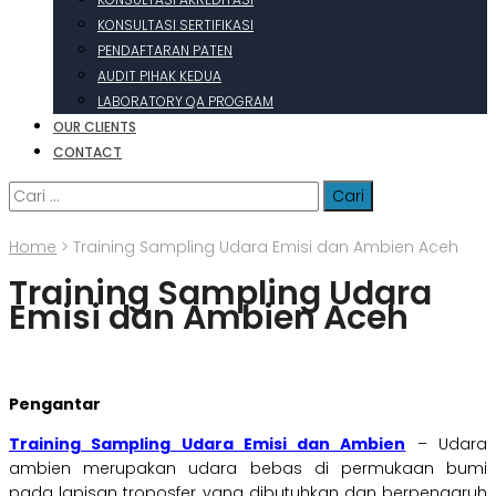
KONSULTASI SERTIFIKASI
PENDAFTARAN PATEN
AUDIT PIHAK KEDUA
LABORATORY QA PROGRAM
OUR CLIENTS
CONTACT
Cari
untuk:
Home
>
Training Sampling Udara Emisi dan Ambien Aceh
Training Sampling Udara
Emisi dan Ambien Aceh
Pengantar
Training Sampling Udara Emisi dan Ambien
– Udara
ambien merupakan udara bebas di permukaan bumi
pada lapisan troposfer yang dibutuhkan dan berpengaruh