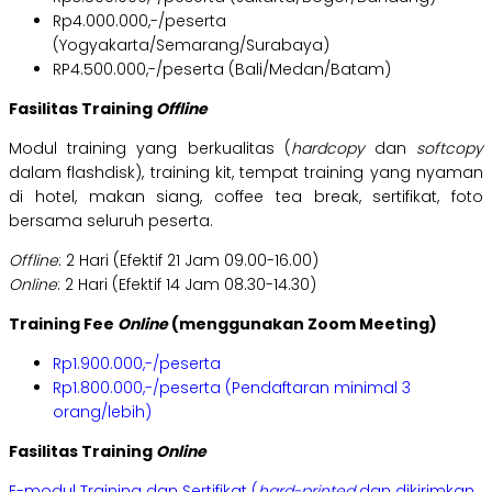
Rp4.000.000,-/peserta
(Yogyakarta/Semarang/Surabaya)
RP4.500.000,-/peserta (Bali/Medan/Batam)
Fasilitas Training
Offline
Modul training yang berkualitas (
hardcopy
dan
softcopy
dalam flashdisk), training kit, tempat training yang nyaman
di hotel, makan siang, coffee tea break, sertifikat, foto
bersama seluruh peserta.
Offline
: 2 Hari (Efektif 21 Jam 09.00-16.00)
Online
: 2 Hari (Efektif 14 Jam 08.30-14.30)
Training Fee
Online
(menggunakan Zoom Meeting)
Rp1.900.000,-/peserta
Rp1.800.000,-/peserta (Pendaftaran minimal 3
orang/lebih)
Fasilitas Training
Online
E-modul Training dan Sertifikat (
hard-printed
dan dikirimkan