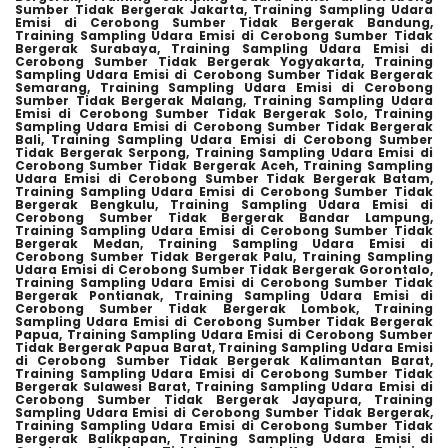
Sumber Tidak Bergerak Jakarta,
Training Sampling Udara
Emisi di Cerobong Sumber Tidak Bergerak Bandung,
Training Sampling Udara Emisi di Cerobong Sumber Tidak
Bergerak Surabaya,
Training Sampling Udara Emisi di
Cerobong Sumber Tidak Bergerak Yogyakarta,
Training
Sampling Udara Emisi di Cerobong Sumber Tidak Bergerak
Semarang,
Training Sampling Udara Emisi di Cerobong
Sumber Tidak Bergerak Malang,
Training Sampling Udara
Emisi di Cerobong Sumber Tidak Bergerak Solo,
Training
Sampling Udara Emisi di Cerobong Sumber Tidak Bergerak
Bali,
Training Sampling Udara Emisi di Cerobong Sumber
Tidak Bergerak Serpong,
Training Sampling Udara Emisi di
Cerobong Sumber Tidak Bergerak Aceh,
Training Sampling
Udara Emisi di Cerobong Sumber Tidak Bergerak Batam,
Training Sampling Udara Emisi di Cerobong Sumber Tidak
Bergerak Bengkulu,
Training Sampling Udara Emisi di
Cerobong Sumber Tidak Bergerak Bandar Lampung,
Training Sampling Udara Emisi di Cerobong Sumber Tidak
Bergerak Medan,
Training Sampling Udara Emisi di
Cerobong Sumber Tidak Bergerak Palu,
Training Sampling
Udara Emisi di Cerobong Sumber Tidak Bergerak Gorontalo,
Training Sampling Udara Emisi di Cerobong Sumber Tidak
Bergerak Pontianak,
Training Sampling Udara Emisi di
Cerobong Sumber Tidak Bergerak Lombok,
Training
Sampling Udara Emisi di Cerobong Sumber Tidak Bergerak
Papua,
Training Sampling Udara Emisi di Cerobong Sumber
Tidak Bergerak Papua Barat,
Training Sampling Udara Emisi
di Cerobong Sumber Tidak Bergerak Kalimantan Barat,
Training Sampling Udara Emisi di Cerobong Sumber Tidak
Bergerak Sulawesi Barat,
Training Sampling Udara Emisi di
Cerobong Sumber Tidak Bergerak Jayapura,
Training
Sampling Udara Emisi di Cerobong Sumber Tidak Bergerak,
Training Sampling Udara Emisi di Cerobong Sumber Tidak
Bergerak Balikpapan,
Training Sampling Udara Emisi di