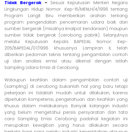
Tidak Bergerak
–
Sesuai Keputusan Menteri Negara
Lingkungan Hidup Nomor: Kep-15/MENLH/4/1996 tentang
Program Langit Biru memberikan arahan tentang
program pengendalian pencemaran udara baik dari
sumber bergerak (misalnya knalpot kendaraan) maupun
sumber tidak bergerak (cerobong pabrik). Selanjutnya
melalui Keputusan Kepala BAPEDAL Nomor: Kep-
205/BAPEDAL/07/1996 khususnya Lampiran II, telah
diberikan pedoman teknis tentang pengambilan contoh
uji dan analisis emisi atau dikenal dengan istilah
Sampling Udara Emisi di Cerobong.
Walaupun keahlian dalam pengambilan contoh uji
(sampling) di cerobong bukanlah hal yang baru tetapi
pekerjaan ini tidaklah mudah untuk dilakukan, karena
diperlukan kompetensi, pengetahuan dan keahlian yang
khusus dalam melakukanya. Banyak kalangan industri
yang belum mengetahui persis persyaratan dan tata
cara Sampling Emisi Cerobong padahal kegiatan ini
merupakan kewajiban yang harus dilakukan secara
berkala bagi para pelaku industri keperintahan ataupun