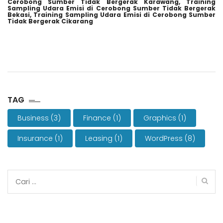
Cerobong Sumber Tidak Bergerak Karawang,
Training
Sampling Udara Emisi di Cerobong Sumber Tidak Bergerak
Bekasi,
Training Sampling Udara Emisi di Cerobong Sumber
Tidak Bergerak Cikarang
TAG
Business
(3)
Finance
(1)
Graphics
(1)
Insurance
(1)
Leasing
(1)
WordPress
(8)
Cari
untuk: