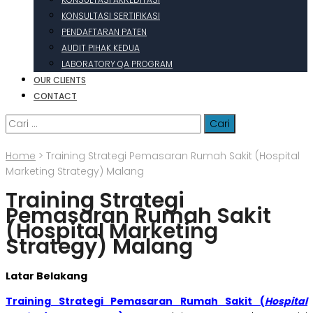
KONSULTASI SERTIFIKASI
PENDAFTARAN PATEN
AUDIT PIHAK KEDUA
LABORATORY QA PROGRAM
OUR CLIENTS
CONTACT
Cari
untuk:
Home
>
Training Strategi Pemasaran Rumah Sakit (Hospital
Marketing Strategy) Malang
Training Strategi
Pemasaran Rumah Sakit
(Hospital Marketing
Strategy) Malang
Latar Belakang
Training Strategi Pemasaran Rumah Sakit (
Hospital