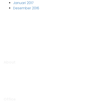
Januari 2017
Desember 2016
Aljabar Training & Consulting
PT Aljabar Anugrah Selaras
About
Aljabar Training & Consulting focuse on providing training
and consulting services.
We will be pleased to “Growing Up Together With You” to
support the success of your organization.
Office