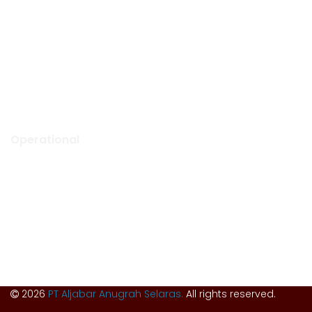
Gapura Office
Ruko Green Garden Blok A14 No. 36
Kebon Jeruk, Jakarta Barat,
Indonesia – 11520
0852 1000 5065 (call or WA)
info@aljabarselaras.com
Mon – Fri: 8:00 am to 5:00 pm
Operational
Tunggak Jati Regency Blok C1 No. 26
Tunggak Jati, Kec. Karawang Barat
Kab. Karawang, Jawa Barat, Indonesia – 41351
0267 840 8668 (call)
admin@aljabarselaras.com
Mon – Fri: 8:00 am to 5:00 pm
2026
PT Aljabar Anugrah Selaras.
All rights reserved.