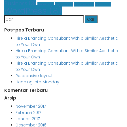
Business
(3)
Finance
(1)
Graphics
(1)
Insurance
(1)
Leasing
(1)
WordPress
(8)
Cari
untuk:
Pos-pos Terbaru
Hire a Branding Consultant With a Similar Aesthetic
to Your Own
Hire a Branding Consultant With a Similar Aesthetic
to Your Own
Hire a Branding Consultant With a Similar Aesthetic
to Your Own
Responsive layout
Heading into Monday
Komentar Terbaru
Arsip
November 2017
Februari 2017
Januari 2017
Desember 2016