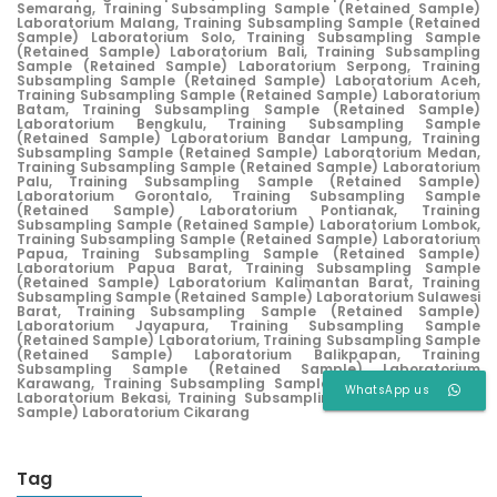
Semarang,
Training Subsampling Sample (Retained Sample)
Laboratorium Malang,
Training Subsampling Sample (Retained
Sample) Laboratorium Solo,
Training Subsampling Sample
(Retained Sample) Laboratorium Bali,
Training Subsampling
Sample (Retained Sample) Laboratorium Serpong,
Training
Subsampling Sample (Retained Sample) Laboratorium Aceh,
Training Subsampling Sample (Retained Sample) Laboratorium
Batam,
Training Subsampling Sample (Retained Sample)
Laboratorium Bengkulu,
Training Subsampling Sample
(Retained Sample) Laboratorium Bandar Lampung,
Training
Subsampling Sample (Retained Sample) Laboratorium Medan,
Training Subsampling Sample (Retained Sample) Laboratorium
Palu,
Training Subsampling Sample (Retained Sample)
Laboratorium Gorontalo,
Training Subsampling Sample
(Retained Sample) Laboratorium Pontianak,
Training
Subsampling Sample (Retained Sample) Laboratorium Lombok,
Training Subsampling Sample (Retained Sample) Laboratorium
Papua,
Training Subsampling Sample (Retained Sample)
Laboratorium Papua Barat,
Training Subsampling Sample
(Retained Sample) Laboratorium Kalimantan Barat,
Training
Subsampling Sample (Retained Sample) Laboratorium Sulawesi
Barat,
Training Subsampling Sample (Retained Sample)
Laboratorium Jayapura,
Training Subsampling Sample
(Retained Sample) Laboratorium,
Training Subsampling Sample
(Retained Sample) Laboratorium Balikpapan,
Training
Subsampling Sample (Retained Sample) Laboratorium
Karawang,
Training Subsampling Sample (Retained Sample)
WhatsApp us
Laboratorium Bekasi,
Training Subsampling Sample (Retained
Sample) Laboratorium Cikarang
Tag