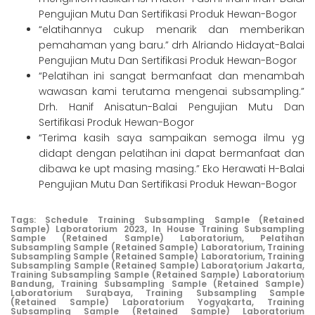
Pengujian Mutu Dan Sertifikasi Produk Hewan-Bogor
“elatihannya cukup menarik dan memberikan
pemahaman yang baru.” drh Alriando Hidayat-Balai
Pengujian Mutu Dan Sertifikasi Produk Hewan-Bogor
“Pelatihan ini sangat bermanfaat dan menambah
wawasan kami terutama mengenai subsampling.”
Drh. Hanif Anisatun-Balai Pengujian Mutu Dan
Sertifikasi Produk Hewan-Bogor
“Terima kasih saya sampaikan semoga ilmu yg
didapt dengan pelatihan ini dapat bermanfaat dan
dibawa ke upt masing masing.” Eko Herawati H-Balai
Pengujian Mutu Dan Sertifikasi Produk Hewan-Bogor
Tags:
Schedule Training Subsampling Sample (Retained
Sample) Laboratorium 2023,
In House Training Subsampling
Sample (Retained Sample) Laboratorium,
Pelatihan
Subsampling Sample (Retained Sample) Laboratorium,
Training
Subsampling Sample (Retained Sample) Laboratorium,
Training
Subsampling Sample (Retained Sample) Laboratorium Jakarta,
Training Subsampling Sample (Retained Sample) Laboratorium
Bandung,
Training Subsampling Sample (Retained Sample)
Laboratorium Surabaya,
Training Subsampling Sample
(Retained Sample) Laboratorium Yogyakarta,
Training
Subsampling Sample (Retained Sample) Laboratorium