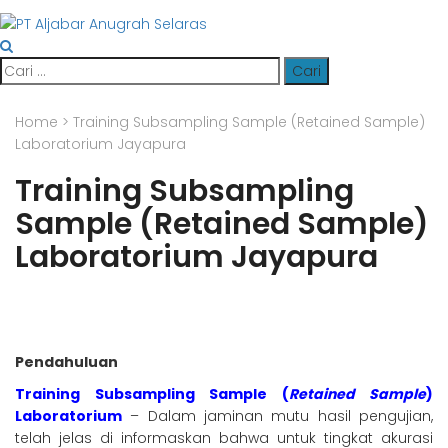
Cari
untuk:
Home
>
Training Subsampling Sample (Retained Sample)
Laboratorium Jayapura
Training Subsampling
Sample (Retained Sample)
Laboratorium Jayapura
Pendahuluan
Training Subsampling Sample (
Retained Sample
)
Laboratorium
– Dalam jaminan mutu hasil pengujian,
telah jelas di informaskan bahwa untuk tingkat akurasi