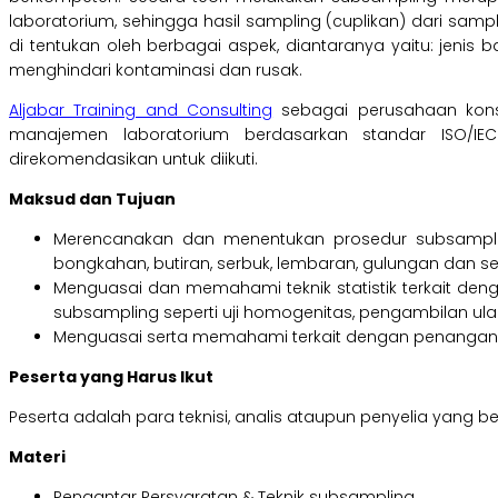
laboratorium, sehingga hasil sampling (cuplikan) dari sa
di tentukan oleh berbagai aspek, diantaranya yaitu: jenis
menghindari kontaminasi dan rusak.
Aljabar Training and Consulting
sebagai perusahaan kons
manajemen laboratorium berdasarkan standar ISO/I
direkomendasikan untuk diikuti.
Maksud dan Tujuan
Merencanakan dan menentukan prosedur subsampli
bongkahan, butiran, serbuk, lembaran, gulungan dan s
Menguasai dan memahami teknik statistik terkait den
subsampling seperti uji homogenitas, pengambilan ul
Menguasai serta memahami terkait dengan penanganan
Peserta yang Harus Ikut
Peserta adalah para teknisi, analis ataupun penyelia yang
Materi
Pengantar Persyaratan & Teknik subsampling