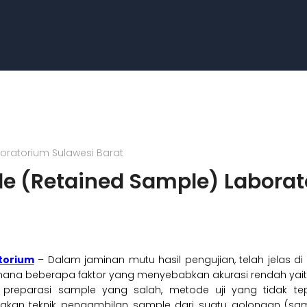
oratorium Sulawesi Barat
e (Retained Sample) Laborat
torium
– Dalam jaminan mutu hasil pengujian, telah jelas di 
i mana beberapa faktor yang menyebabkan akurasi rendah ya
si, preparasi sample yang salah, metode uji yang tidak 
akan teknik pengambilan sample dari suatu golongan (s