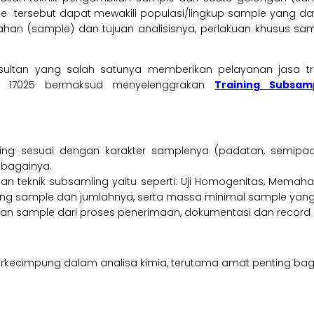
mple tersebut dapat mewakili populasi/lingkup sample yang 
 bahan (sample) dan tujuan analisisnya, perlakuan khusus sam
ultan yang salah satunya memberikan pelayanan jasa tr
EC 17025 bermaksud menyelenggrakan
Training Subsam
ng sesuai dengan karakter samplenya (padatan, semipad
ebagainya.
gan teknik subsamling yaitu seperti: Uji Homogenitas, Mema
ang sample dan jumlahnya, serta massa minimal sample yang 
 sample dari proses penerimaan, dokumentasi dan record s
 berkecimpung dalam analisa kimia, terutama amat penting ba