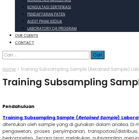
KONSULTASI SERTIFIKASI
PENDAFTARAN PATEN
AUDIT PIHAK KEDUA
LABORATORY QA PROGRAM
OUR CLIENTS
CONTACT
Cari
untuk:
Home
>
Training Subsampling Sample (Retained Sample) Lab
Training Subsampling Sampl
Pendahuluan
Training Subsampling Sample (
Retained Sample
) Labora
ditentukan oleh sample yang di gunakan dalam analisa. D
pengawetan, proses penyimpanan, transportasi/distribu
berkompeten. Secara teori melakukan subsampling merup