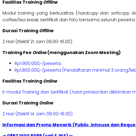
Fasilitas Training
Offline
Modul training yang berkualitas (
hardcopy
dan
softcopy
da
coffee/tea break
, sertifikat dan foto bersama seluruh peserta.
Durasi Training
Offline
2 Hari (Efektif 21 Jam 09.00-16.00)
Training Fee
Online
(menggunakan Zoom Meeting)
Rp1.900.000,-/peserta
Rp1.800.000,-/peserta (Pendaftaran minimal 3 orang/leb
Fasilitas Training
Online
E-modul Training dan Sertifikat (
hard-printed
dan dikirimkan m
Durasi Training
Online
2 Hari (Efektif 14 Jam 09.00-16.00)
Informasi dan Promo Menarik (Public, Inhouse dan Reques
⇒ 0852 1000 5065 (call & WA) ⇐