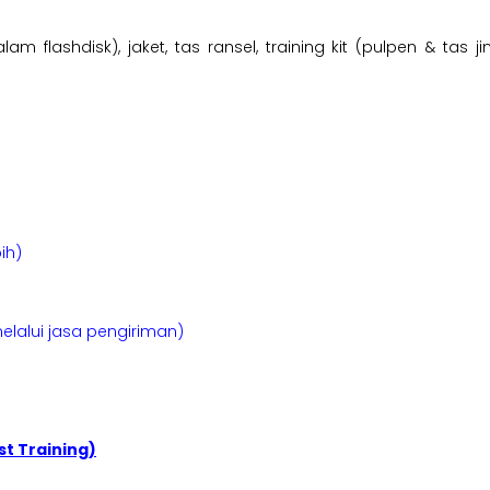
lam flashdisk), jaket, tas ransel, training kit (pulpen & tas
ih)
elalui jasa pengiriman)
t Training)