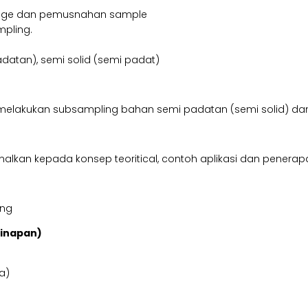
rage dan pemusnahan sample
mpling.
datan), semi solid (semi padat)
 melakukan subsampling bahan semi padatan (semi solid) d
kan kepada konsep teoritical, contoh aplikasi dan penerapan, 
ing
ginapan)
a)