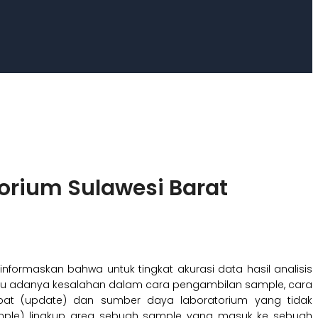
orium Sulawesi Barat
informaskan bahwa untuk tingkat akurasi data hasil analisis
itu adanya kesalahan dalam cara pengambilan sample, cara
tepat (update) dan sumber daya laboratorium yang tidak
ample) lingkup area sebuah sample yang masuk ke sebuah