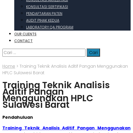
KONSULTASI SERTIFIKASI
PENDAFTARAN PATEN
AUDIT PIHAK KEDUA
LABORATORY QA PROGRAM
OUR CLIENTS
CONTACT
Cari
untuk:
Home
>
Training Teknik Analisis Aditif Pangan Menggunakan
HPLC Sulawesi Barat
Training Teknik Analisis
Aditif Pangan
Menggunakan HPLC
Sulawesi Barat
Pendahuluan
Training Teknik Analisis Aditif Pangan Menggunakan