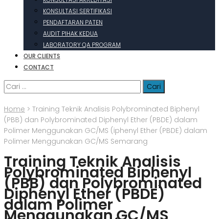
KONSULTASI SERTIFIKASI
PENDAFTARAN PATEN
AUDIT PIHAK KEDUA
LABORATORY QA PROGRAM
OUR CLIENTS
CONTACT
Cari
untuk:
Home
>
Training Teknik Analisis Polybrominated Biphenyl
(PBB) dan Polybrominated Diphenyl Ether (PBDE) dalam
Polimer Menggunakan GC/MS (iphenyl Ether (PBDE) dalam
Polimer Menggunakan GC/MS Semarang
Training Teknik Analisis
Polybrominated Biphenyl
(PBB) dan Polybrominated
Diphenyl Ether (PBDE)
dalam Polimer
Menggunakan GC/MS