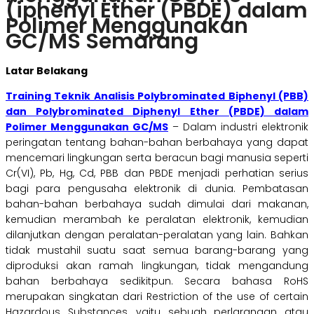
(iphenyl Ether (PBDE) dalam
Polimer Menggunakan
GC/MS Semarang
Latar Belakang
Training Teknik Analisis Polybrominated Biphenyl (PBB)
dan Polybrominated Diphenyl Ether (PBDE) dalam
Polimer Menggunakan GC/MS
– Dalam industri elektronik
peringatan tentang bahan-bahan berbahaya yang dapat
mencemari lingkungan serta beracun bagi manusia seperti
Cr(VI), Pb, Hg, Cd, PBB dan PBDE menjadi perhatian serius
bagi para pengusaha elektronik di dunia. Pembatasan
bahan-bahan berbahaya sudah dimulai dari makanan,
kemudian merambah ke peralatan elektronik, kemudian
dilanjutkan dengan peralatan-peralatan yang lain. Bahkan
tidak mustahil suatu saat semua barang-barang yang
diproduksi akan ramah lingkungan, tidak mengandung
bahan berbahaya sedikitpun. Secara bahasa RoHS
merupakan singkatan dari Restriction of the use of certain
Hazardous Substances, yaitu sebuah perlarangan atau