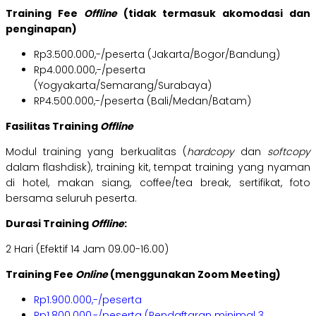
Training Fee
Offline
(tidak termasuk akomodasi dan
penginapan)
Rp3.500.000,-/peserta (Jakarta/Bogor/Bandung)
Rp4.000.000,-/peserta
(Yogyakarta/Semarang/Surabaya)
RP4.500.000,-/peserta (Bali/Medan/Batam)
Fasilitas Training
Offline
Modul training yang berkualitas (
hardcopy
dan
softcopy
dalam flashdisk), training kit, tempat training yang nyaman
di hotel, makan siang, coffee/tea break, sertifikat, foto
bersama seluruh peserta.
Durasi Training
Offline
:
2 Hari (Efektif 14 Jam 09.00-16.00)
Training Fee
Online
(menggunakan Zoom Meeting)
Rp1.900.000,-/peserta
Rp1.800.000,-/peserta (Pendaftaran minimal 3