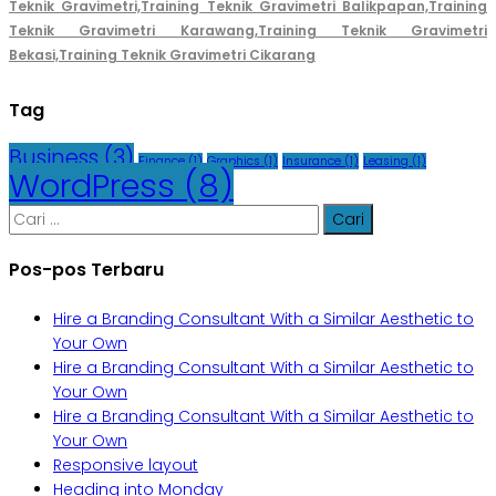
Teknik Gravimetri,
Training Teknik Gravimetri Balikpapan,
Training
Teknik Gravimetri Karawang,
Training Teknik Gravimetri
Bekasi,
Training Teknik Gravimetri Cikarang
Tag
Business
(3)
Finance
(1)
Graphics
(1)
Insurance
(1)
Leasing
(1)
WordPress
(8)
Cari
untuk:
Pos-pos Terbaru
Hire a Branding Consultant With a Similar Aesthetic to
Your Own
Hire a Branding Consultant With a Similar Aesthetic to
Your Own
Hire a Branding Consultant With a Similar Aesthetic to
Your Own
Responsive layout
Heading into Monday