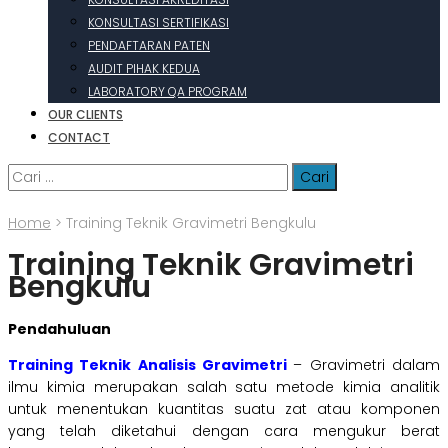
KONSULTASI SERTIFIKASI
PENDAFTARAN PATEN
AUDIT PIHAK KEDUA
LABORATORY QA PROGRAM
OUR CLIENTS
CONTACT
Cari
untuk:
Home
>
Training Teknik Gravimetri Bengkulu
Training Teknik Gravimetri
Bengkulu
Pendahuluan
Training Teknik Analisis Gravimetri
– Gravimetri dalam
ilmu kimia merupakan salah satu metode kimia analitik
untuk menentukan kuantitas suatu zat atau komponen
yang telah diketahui dengan cara mengukur berat