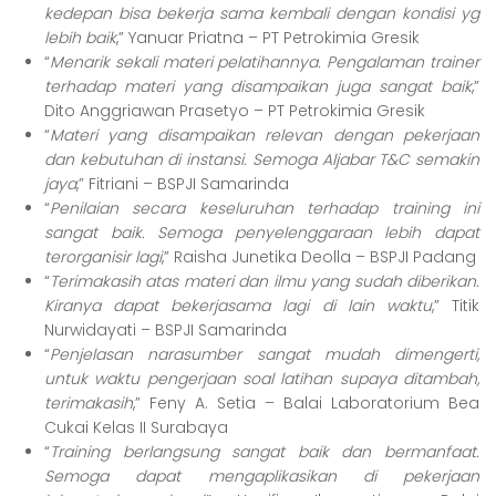
kedepan bisa bekerja sama kembali dengan kondisi yg
lebih baik
,” Yanuar Priatna – PT Petrokimia Gresik
“
Menarik sekali materi pelatihannya.
Pengalaman trainer
terhadap materi yang disampaikan
juga sangat baik
,”
Dito Anggriawan Prasetyo – PT Petrokimia Gresik
“
M
ateri yang disampaikan relevan dengan pekerjaan
dan kebutuhan di instansi. Semoga Aljabar T&C semakin
jaya
,” Fitriani – BSPJI Samarinda
“
Penilaian secara keseluruhan terhadap training ini
s
angat baik. Semoga penyelenggaraan lebih dapat
terorganisir lagi
,” Raisha Junetika Deolla – BSPJI Padang
“
Terimakasih atas materi dan ilmu yang sudah diberikan.
Kiranya dapat bekerjasama lagi di lain waktu
,” Titik
Nurwidayati
– BSPJI Samarinda
“
Penjelasan narasumber sangat mudah dimengerti,
untuk waktu pengerjaan soal latihan supaya ditambah,
terimakasih
,” Feny A. Setia – Balai Laboratorium Bea
Cukai Kelas II Surabaya
“
Training berlangsung sangat baik dan bermanfaat.
Semoga dapat mengaplikasikan di pekerjaan