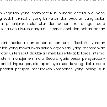
an kegiatan yang membentuk hubungan antara nilai yang
ang sudah diketahui yang berkaitan dari besaran yang diukur
nilai penunjukkan alat ukur dan bahan ukur dengan cara
ntuk satuan ukuran dan/atau internasional dan bahan-bahan
ternasional dan bahan acuan tersertifikasi. Persyaratan
al inilah yang mewajibkan setiap organisasi yang menerapkan
 uji tersebut dibuktikan melalui sertifikat kalibrasi internal
 sistem manajemen mutu. Secara garis besar persyaratan-
kondisi lingkungan, diterapkannya metode yang diakui, serta
kompetensi petugas merupakan komponen yang paling sulit