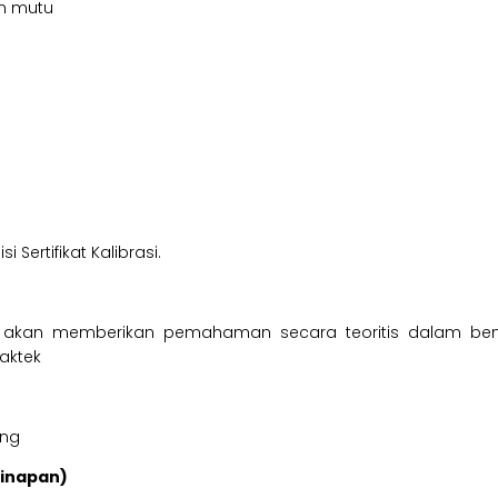
en mutu
ertifikat Kalibrasi.
tur akan memberikan pemahaman secara teoritis dalam ben
aktek
ing
ginapan)