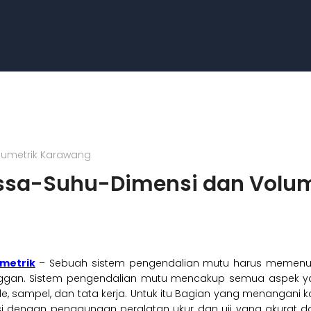
olumetrik Karawang
Massa-Suhu-Dimensi dan Volu
umetrik
– Sebuah sistem pengendalian mutu harus memenu
anggan. Sistem pengendalian mutu mencakup semua aspek 
de, sampel, dan tata kerja. Untuk itu Bagian yang menangani k
 dengan penggunaan peralatan ukur dan uji yang akurat dan