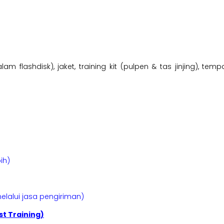
lam flashdisk), jaket, training kit (pulpen & tas jinjing), t
ih)
elalui jasa pengiriman)
t Training)