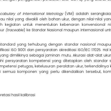
cabulary of International Metrology
(VIM) adalah serangkai
au nilai yang diwakili oleh bahan ukur, dengan nilai-nilai y
alah kegiatan untuk menentukan kebenaran konvensional 
sur
(traceable
) ke Standar Nasional maupun internasional u
tandard yang terhubung dengan standar nasional maupun in
tifikasi ISO 9001 dan persyaratan akreditasi ISO/IEC 17025. H
ng dimilikinya sebagai jaminan mutu. Akurasi alat-alat ukur dan
hi persyaratan kompetensi yang ditetapkan oleh standar
petensi petugas, ketelusuran peralatan ukur, terkendalinya 
. Dari semua komponen yang perlu dikendalikan tersebut, 
etasi hasil kalibrasi