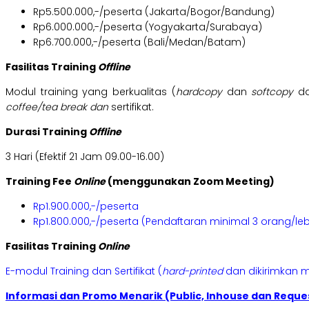
Rp5.500.000,-/peserta (Jakarta/Bogor/Bandung)
Rp6.000.000,-/peserta (Yogyakarta/Surabaya)
Rp6.700.000,-/peserta (Bali/Medan/Batam)
Fasilitas Training
Offline
Modul training yang berkualitas (
hardcopy
dan
softcopy
da
coffee/tea break dan
sertifikat.
Durasi Training
Offline
3 Hari (Efektif 21 Jam 09.00-16.00)
Training Fee
Online
(menggunakan Zoom Meeting)
Rp1.900.000,-/peserta
Rp1.800.000,-/peserta (Pendaftaran minimal 3 orang/leb
Fasilitas Training
Online
E-modul Training dan Sertifikat (
hard-printed
dan dikirimkan m
Informasi dan Promo Menarik (Public, Inhouse dan Reques