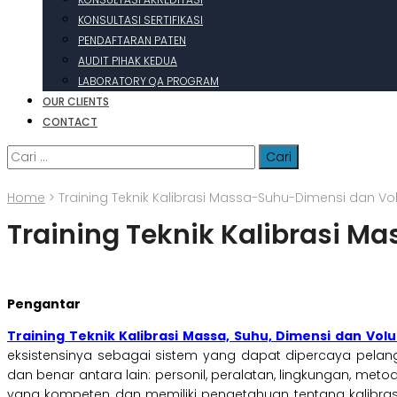
KONSULTASI SERTIFIKASI
PENDAFTARAN PATEN
AUDIT PIHAK KEDUA
LABORATORY QA PROGRAM
OUR CLIENTS
CONTACT
Cari
untuk:
Home
>
Training Teknik Kalibrasi Massa-Suhu-Dimensi dan V
Training Teknik Kalibrasi 
Pengantar
Training Teknik Kalibrasi Massa, Suhu, Dimensi dan Vol
eksistensinya sebagai sistem yang dapat dipercaya pel
dan benar antara lain: personil, peralatan, lingkungan, meto
yang kompeten dan memiliki pengetahuan tentang kalibrasi