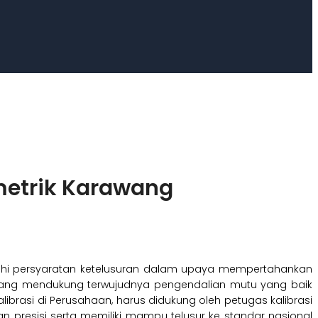
metrik Karawang
hi persyaratan ketelusuran dalam upaya mempertahankan
yang mendukung terwujudnya pengendalian mutu yang baik
alibrasi di Perusahaan, harus didukung oleh petugas kalibrasi
 presisi serta memiliki mampu telusur ke standar nasional