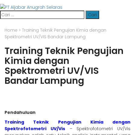
Cari
untuk:
Home
>
Training Teknik Pengujian Kimia dengan
Spektrometri UV/VIS Bandar Lampung
Training Teknik Pengujian
Kimia dengan
Spektrometri UV/VIS
Bandar Lampung
Pendahuluan
Training Teknik Pengujian Kimia dengan
Spektrofotometri UV/Vis
– Spektrofotometri UV/Vis