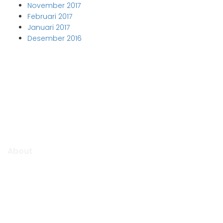
November 2017
Februari 2017
Januari 2017
Desember 2016
Aljabar Training & Consulting
PT Aljabar Anugrah Selaras
About
Aljabar Training & Consulting focuse on providing training
and consulting services.
We will be pleased to “Growing Up Together With You” to
support the success of your organization.