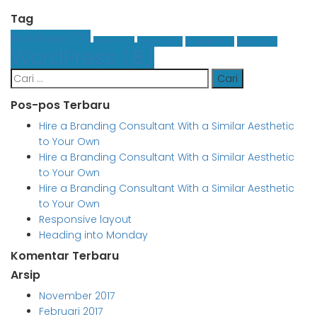
Tag
Business
(3)
Finance
(1)
Graphics
(1)
Insurance
(1)
Leasing
(1)
WordPress
(8)
Cari
untuk:
Pos-pos Terbaru
Hire a Branding Consultant With a Similar Aesthetic
to Your Own
Hire a Branding Consultant With a Similar Aesthetic
to Your Own
Hire a Branding Consultant With a Similar Aesthetic
to Your Own
Responsive layout
Heading into Monday
Komentar Terbaru
Arsip
November 2017
Februari 2017