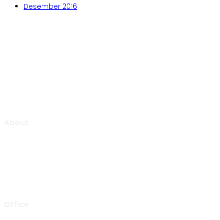
Desember 2016
Aljabar Training & Consulting
PT Aljabar Anugrah Selaras
About
Aljabar Training & Consulting focuse on providing training
and consulting services.
We will be pleased to “Growing Up Together With You” to
support the success of your organization.
Office