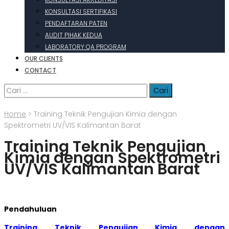
KONSULTASI SERTIFIKASI
PENDAFTARAN PATEN
AUDIT PIHAK KEDUA
LABORATORY QA PROGRAM
OUR CLIENTS
CONTACT
Cari
untuk:
Home
>
Training Teknik Pengujian Kimia dengan
Spektrometri UV/VIS Kalimantan Barat
Training Teknik Pengujian
Kimia dengan Spektrometri
UV/VIS Kalimantan Barat
Pendahuluan
Training Teknik Pengujian Kimia dengan