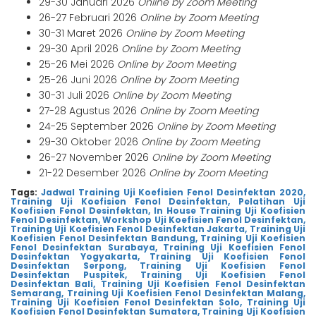
29-30 Januari 2026
Online by Zoom Meeting
26-27 Februari 2026
Online by Zoom Meeting
30-31 Maret 2026
Online by Zoom Meeting
29-30 April 2026
Online by Zoom Meeting
25-26 Mei 2026
Online by Zoom Meeting
25-26 Juni 2026
Online by Zoom Meeting
30-31 Juli 2026
Online by Zoom Meeting
27-28 Agustus 2026
Online by Zoom Meeting
24-25 September 2026
Online by Zoom Meeting
29-30 Oktober 2026
Online by Zoom Meeting
26-27 November 2026
Online by Zoom Meeting
21-22 Desember 2026
Online by Zoom Meeting
Tags:
Jadwal Training Uji Koefisien Fenol Desinfektan 2020,
Training Uji Koefisien Fenol Desinfektan,
Pelatihan Uji
Koefisien Fenol Desinfektan,
In House Training Uji Koefisien
Fenol Desinfektan,
Workshop Uji Koefisien Fenol Desinfektan,
Training Uji Koefisien Fenol Desinfektan Jakarta,
Training Uji
Koefisien Fenol Desinfektan Bandung,
Training Uji Koefisien
Fenol Desinfektan Surabaya,
Training Uji Koefisien Fenol
Desinfektan Yogyakarta,
Training Uji Koefisien Fenol
Desinfektan Serpong,
Training Uji Koefisien Fenol
Desinfektan Puspitek,
Training Uji Koefisien Fenol
Desinfektan Bali,
Training Uji Koefisien Fenol Desinfektan
Semarang,
Training Uji Koefisien Fenol Desinfektan Malang,
Training Uji Koefisien Fenol Desinfektan Solo,
Training Uji
Koefisien Fenol Desinfektan Sumatera,
Training Uji Koefisien