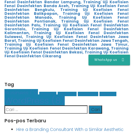
Fenol Desinfektan Bandar Lampung,
Training Uji Koefisien
Fenol Desinfektan Banda Aceh,
Training Uji Koefisien Fenol
Desinfektan Bengkulu,
Training Uji Koefisien Fenol
Desinfektan Balikpapan,
Training Uji Koefisien Fenol
Desinfektan Manado,
Training Uji Koefisien Fenol
Desinfektan Pontianak,
Training Uji Koefisien Fenol
Desinfektan Palu,
Training Uji Koefisien Fenol Desinfektan
Gorontalo,
Training Uji Koefisien Fenol Desinfektan
Kalimantan,
Training Uji Koefisien Fenol Desinfektan
Sulawesi,
Training Uji Koefisien Fenol Desinfektan Jawa
Barat,
Training Uji Koefisien Fenol Desinfektan Jawa Tengah,
Training Uji Koefisien Fenol Desinfektan Jawa Timur,
Training Uji Koefisien Fenol Desinfektan Karawang,
Training
Uji Koefisien Fenol Desinfektan Bekasi,
Training Uji Koefisien
Fenol Desinfektan Cikarang
WhatsApp us
Tag
Business
(3)
Finance
(1)
Graphics
(1)
Insurance
(1)
Leasing
(1)
WordPress
(8)
Cari
untuk:
Pos-pos Terbaru
Hire a Branding Consultant With a Similar Aesthetic