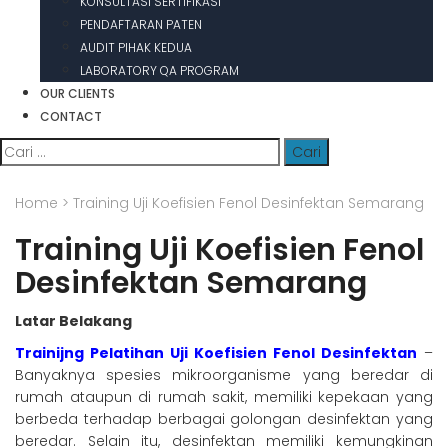
KONSULTASI SERTIFIKASI
PENDAFTARAN PATEN
AUDIT PIHAK KEDUA
LABORATORY QA PROGRAM
OUR CLIENTS
CONTACT
Cari
untuk:
Home
>
Training Uji Koefisien Fenol Desinfektan Semarang
Training Uji Koefisien Fenol
Desinfektan Semarang
Latar Belakang
Trainijng Pelatihan Uji Koefisien Fenol Desinfektan
–
Banyaknya spesies mikroorganisme yang beredar di
rumah ataupun di rumah sakit, memiliki kepekaan yang
berbeda terhadap berbagai golongan desinfektan yang
beredar. Selain itu, desinfektan memiliki kemungkinan