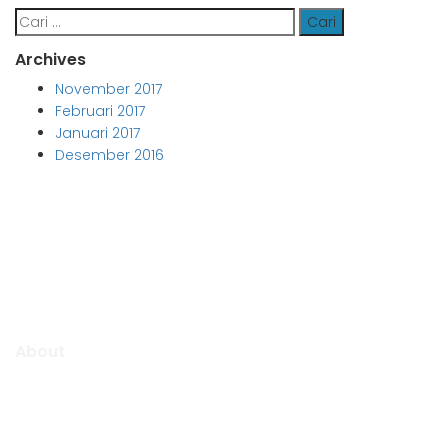
Cari
untuk:
Archives
November 2017
Februari 2017
Januari 2017
Desember 2016
Aljabar Training & Consulting
PT Aljabar Anugrah Selaras
About
Aljabar Training & Consulting focuse on providing training
and consulting services.
We will be pleased to “Growing Up Together With You” to