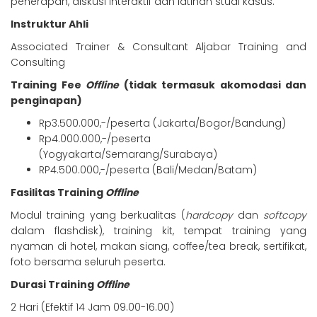
penerapan, diskusi interaktif dan latihan studi kasus.
Instruktur Ahli
Associated Trainer & Consultant Aljabar Training and
Consulting
Training Fee
Offline
(tidak termasuk akomodasi dan
penginapan)
Rp3.500.000,-/peserta (Jakarta/Bogor/Bandung)
Rp4.000.000,-/peserta
(Yogyakarta/Semarang/Surabaya)
RP4.500.000,-/peserta (Bali/Medan/Batam)
Fasilitas Training
Offline
Modul training yang berkualitas (
hardcopy
dan
softcopy
dalam flashdisk), training kit, tempat training yang
nyaman di hotel, makan siang, coffee/tea break, sertifikat,
foto bersama seluruh peserta.
Durasi Training
Offline
2 Hari (Efektif 14 Jam 09.00-16.00)