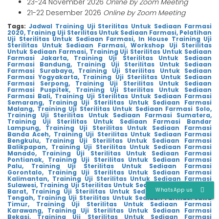
23-24 November 2026
Online by Zoom Meeting
21-22 Desember 2026
Online by Zoom Meeting
Tags:
Jadwal Training Uji Sterilitas Untuk Sediaan Farmasi
2020,
Training Uji Sterilitas Untuk Sediaan Farmasi,
Pelatihan
Uji Sterilitas Untuk Sediaan Farmasi,
In House Training Uji
Sterilitas Untuk Sediaan Farmasi,
Workshop Uji Sterilitas
Untuk Sediaan Farmasi,
Training Uji Sterilitas Untuk Sediaan
Farmasi Jakarta,
Training Uji Sterilitas Untuk Sediaan
Farmasi Bandung,
Training Uji Sterilitas Untuk Sediaan
Farmasi Surabaya,
Training Uji Sterilitas Untuk Sediaan
Farmasi Yogyakarta,
Training Uji Sterilitas Untuk Sediaan
Farmasi Serpong,
Training Uji Sterilitas Untuk Sediaan
Farmasi Puspitek,
Training Uji Sterilitas Untuk Sediaan
Farmasi Bali,
Training Uji Sterilitas Untuk Sediaan Farmasi
Semarang,
Training Uji Sterilitas Untuk Sediaan Farmasi
Malang,
Training Uji Sterilitas Untuk Sediaan Farmasi Solo,
Training Uji Sterilitas Untuk Sediaan Farmasi Sumatera,
Training Uji Sterilitas Untuk Sediaan Farmasi Bandar
Lampung,
Training Uji Sterilitas Untuk Sediaan Farmasi
Banda Aceh,
Training Uji Sterilitas Untuk Sediaan Farmasi
Bengkulu,
Training Uji Sterilitas Untuk Sediaan Farmasi
Balikpapan,
Training Uji Sterilitas Untuk Sediaan Farmasi
Manado,
Training Uji Sterilitas Untuk Sediaan Farmasi
Pontianak,
Training Uji Sterilitas Untuk Sediaan Farmasi
Palu,
Training Uji Sterilitas Untuk Sediaan Farmasi
Gorontalo,
Training Uji Sterilitas Untuk Sediaan Farmasi
Kalimantan,
Training Uji Sterilitas Untuk Sediaan Farmasi
Sulawesi,
Training Uji Sterilitas Untuk Sediaan Farmasi Jawa
WhatsApp us
Barat,
Training Uji Sterilitas Untuk Sediaan Farmasi Jawa
Tengah,
Training Uji Sterilitas Untuk Sediaan Farmasi Jawa
Timur,
Training Uji Sterilitas Untuk Sediaan Farmasi
Karawang,
Training Uji Sterilitas Untuk Sediaan Farmasi
Bekasi,
Training Uji Sterilitas Untuk Sediaan Farmasi