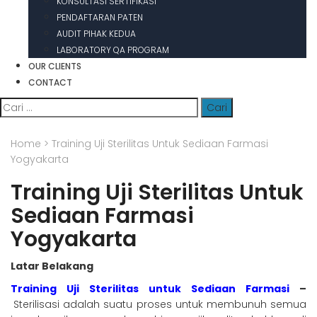
KONSULTASI SERTIFIKASI
PENDAFTARAN PATEN
AUDIT PIHAK KEDUA
LABORATORY QA PROGRAM
OUR CLIENTS
CONTACT
Cari
untuk:
Home
>
Training Uji Sterilitas Untuk Sediaan Farmasi
Yogyakarta
Training Uji Sterilitas Untuk
Sediaan Farmasi
Yogyakarta
Latar Belakang
Training Uji Sterilitas untuk Sediaan Farmasi
–
Sterilisasi adalah suatu proses untuk membunuh semua