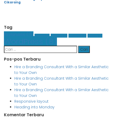
Cikarang
Tag
Business
(3)
Finance
(1)
Graphics
(1)
Insurance
(1)
Leasing
(1)
WordPress
(8)
Cari
untuk:
Pos-pos Terbaru
Hire a Branding Consultant With a Similar Aesthetic
to Your Own
Hire a Branding Consultant With a Similar Aesthetic
to Your Own
Hire a Branding Consultant With a Similar Aesthetic
to Your Own
Responsive layout
Heading into Monday
Komentar Terbaru