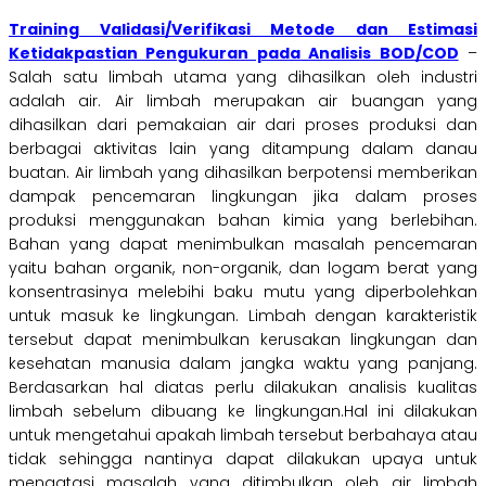
Training Validasi/Verifikasi Metode dan Estimasi
Ketidakpastian Pengukuran pada Analisis BOD/COD
–
Salah satu limbah utama yang dihasilkan
oleh industri
adalah air. Air limbah merupakan air
buangan yang
dihasilkan dari pemakaian air dari
proses produksi dan
berbagai aktivitas lain yang
ditampung dalam danau
buatan
.
Air
limbah
yang
dihasilkan
berpotensi
memberikan
dampak
pencemaran
lingkungan
jika
dalam
proses
produksi
menggunakan
bahan
kimia
yang
berlebihan.
Bahan
yang
dapat
menimbulkan
masalah
pencemaran
yaitu bahan organik, non-organik,
dan logam berat yang
konsentrasinya melebihi
baku mutu yang diperbolehkan
untuk masuk ke
lingkungan.
Limbah
dengan
karakteristik
tersebut
dapat
menimbulkan
kerusakan
lingkungan
dan
kesehatan
manusia
dalam jangka waktu yang panjang.
Berdasarkan
hal
diatas
perlu
dilakukan
analisis
kualitas
limbah
sebelum
dibuang
ke
lingkungan.Hal ini dilakukan
untuk mengetahui
apakah
limbah
tersebut
berbahaya
atau
tidak
sehingga nantinya dapat dilakukan upaya untuk
mengatasi
masalah
yang
ditimbulkan
oleh
air
limbah