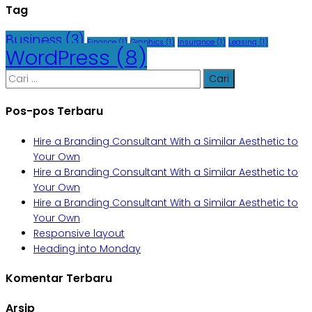
Tag
Business
(3)
Finance
(1)
Graphics
(1)
Insurance
(1)
Leasing
(1)
WordPress
(8)
Cari
untuk:
Pos-pos Terbaru
Hire a Branding Consultant With a Similar Aesthetic to
Your Own
Hire a Branding Consultant With a Similar Aesthetic to
Your Own
Hire a Branding Consultant With a Similar Aesthetic to
Your Own
Responsive layout
Heading into Monday
Komentar Terbaru
Arsip