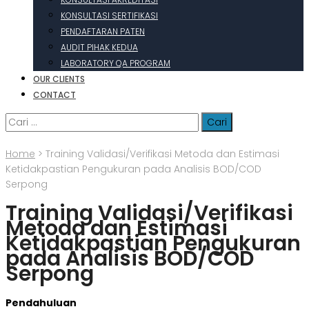
KONSULTASI SERTIFIKASI
PENDAFTARAN PATEN
AUDIT PIHAK KEDUA
LABORATORY QA PROGRAM
OUR CLIENTS
CONTACT
Cari
untuk:
Home
>
Training Validasi/Verifikasi Metoda dan Estimasi
Ketidakpastian Pengukuran pada Analisis BOD/COD
Serpong
Training Validasi/Verifikasi
Metoda dan Estimasi
Ketidakpastian Pengukuran
pada Analisis BOD/COD
Serpong
Pendahuluan