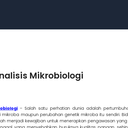
alisis Mikrobiologi
obiologi
– Salah satu perhatian dunia adalah pertumbuh
i mikroba maupun perubahan genetik mikroba itu sendiri. 
dah menjadi kewajiban untuk menerapkan pengawasan yang k
at tinggal yang menyebabkan buruknya kualitas pangan, s