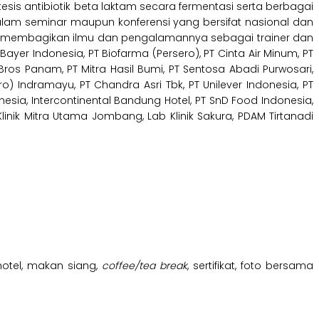
ntesis antibiotik beta laktam secara fermentasi serta berbagai
lam seminar maupun konferensi yang bersifat nasional dan
anyak membagikan ilmu dan pengalamannya sebagai trainer dan
ayer Indonesia, PT Biofarma (Persero), PT Cinta Air Minum, PT
 Bros Panam, PT Mitra Hasil Bumi, PT Sentosa Abadi Purwosari,
o) Indramayu, PT Chandra Asri Tbk, PT Unilever Indonesia, PT
onesia, Intercontinental Bandung Hotel, PT SnD Food Indonesia,
inik Mitra Utama Jombang, Lab Klinik Sakura, PDAM Tirtanadi
hotel, makan siang,
coffee/tea break
, sertifikat, foto bersama