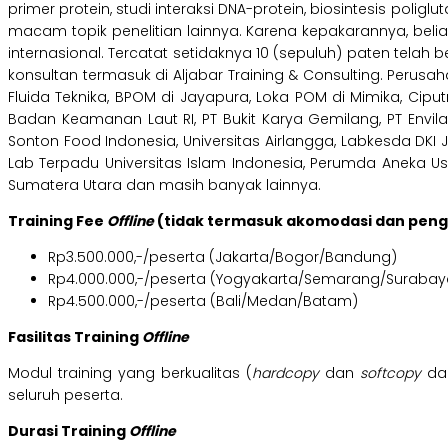
primer protein, studi interaksi DNA-protein, biosintesis poli
macam topik penelitian lainnya. Karena kepakarannya, be
internasional. Tercatat setidaknya 10 (sepuluh) paten tela
konsultan termasuk di Aljabar Training & Consulting. Perusah
Fluida Teknika, BPOM di Jayapura, Loka POM di Mimika, Ciputr
Badan Keamanan Laut RI, PT Bukit Karya Gemilang, PT Envilab
Sonton Food Indonesia, Universitas Airlangga, Labkesda DKI Ja
Lab Terpadu Universitas Islam Indonesia, Perumda Aneka Usa
Sumatera Utara dan masih banyak lainnya.
Training Fee
Offline
(tidak termasuk akomodasi dan pen
Rp3.500.000,-/peserta (Jakarta/Bogor/Bandung)
Rp4.000.000,-/peserta (Yogyakarta/Semarang/Surabay
Rp4.500.000,-/peserta (Bali/Medan/Batam)
Fasilitas Training
Offline
Modul training yang berkualitas (
hardcopy
dan
softcopy
dal
seluruh peserta.
Durasi Training
Offline