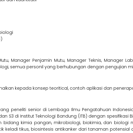
iologi
C)
u, Manager Penjamin Mutu, Manager Teknis, Manager Labo
biologi, semua personil yang berhubungan dengan pengujian mi
kan kepada konsep teoritical, contoh aplikasi dan penerapan, 
ng peneliti senior di Lembaga Ilmu Pengatahuan Indonesia (
 S3 di Institut Teknologi Bandung (ITB) dengan spesifikasi Bio
idang kimia pangan, mikrobiologi, biokimia, dan biologi mo
ik keladi tikus, biosintesis antikanker dari tanaman potensial