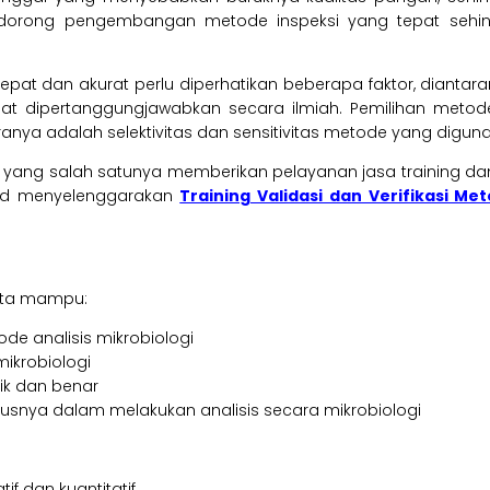
endorong pengembangan metode inspeksi yang tepat seh
 cepat dan akurat perlu diperhatikan beberapa faktor, dian
t dipertanggungjawabkan secara ilmiah. Pemilihan metode 
anya adalah selektivitas dan sensitivitas metode yang diguna
 yang salah satunya memberikan pelayanan jasa training d
sud menyelenggarakan
Training Validasi dan Verifikasi Me
rta mampu:
de analisis mikrobiologi
ikrobiologi
ik dan benar
snya dalam melakukan analisis secara mikrobiologi
if dan kuantitatif