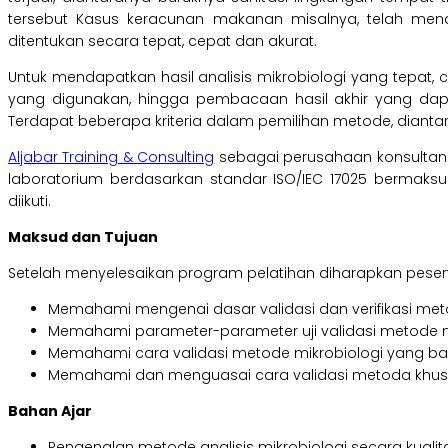
tersebut Kasus keracunan makanan misalnya, telah m
ditentukan secara tepat, cepat dan akurat.
Untuk mendapatkan hasil analisis mikrobiologi yang tepat,
yang digunakan, hingga pembacaan hasil akhir yang dapa
Terdapat beberapa kriteria dalam pemilihan metode, diantar
Aljabar Training & Consulting
sebagai perusahaan konsultan
laboratorium berdasarkan standar ISO/IEC 17025 bermak
diikuti.
Maksud dan Tujuan
Setelah menyelesaikan program pelatihan diharapkan pese
Memahami mengenai dasar validasi dan verifikasi meto
Memahami parameter-parameter uji validasi metode m
Memahami cara validasi metode mikrobiologi yang ba
Memahami dan menguasai cara validasi metoda khusu
Bahan Ajar
Pengenalan metode analisis mikrobiologi secara kualitat