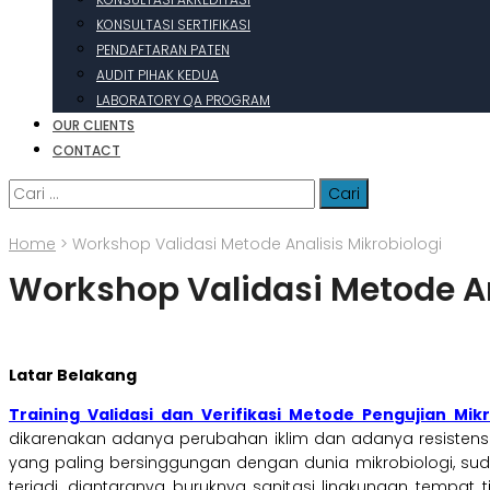
KONSULTASI SERTIFIKASI
PENDAFTARAN PATEN
AUDIT PIHAK KEDUA
LABORATORY QA PROGRAM
OUR CLIENTS
CONTACT
Cari
untuk:
Home
>
Workshop Validasi Metode Analisis Mikrobiologi
Workshop Validasi Metode An
Latar Belakang
Training Validasi dan Verifikasi Metode Pengujian Mikr
dikarenakan adanya perubahan iklim dan adanya resistens
yang paling bersinggungan dengan dunia mikrobiologi, su
terjadi, diantaranya buruknya sanitasi lingkungan temp