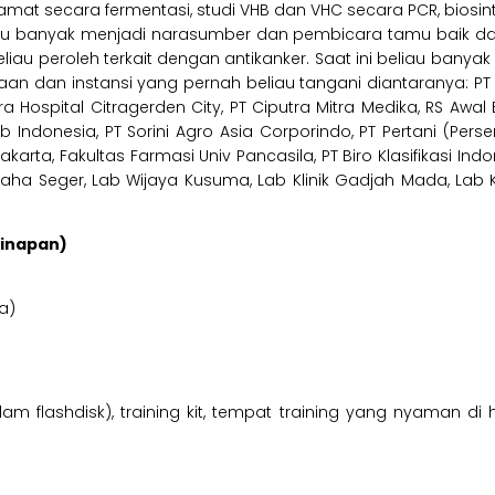
glutamat secara fermentasi, studi VHB dan VHC secara PCR, biosi
liau banyak menjadi narasumber dan pembicara tamu baik da
h beliau peroleh terkait dengan antikanker. Saat ini beliau b
aan dan instansi yang pernah beliau tangani diantaranya: PT B
a Hospital Citragerden City, PT Ciputra Mitra Medika, RS Awal
 Indonesia, PT Sorini Agro Asia Corporindo, PT Pertani (Perser
karta, Fakultas Farmasi Univ Pancasila, PT Biro Klasifikasi Ind
ha Seger, Lab Wijaya Kusuma, Lab Klinik Gadjah Mada, Lab Kl
ginapan)
a)
am flashdisk), training kit, tempat training yang nyaman di 