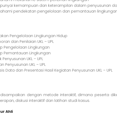
unyai kemampuan dan keterampilan dalam penyusunan do
hami pendekatan pengelolaan dan pemantauan lingkungan
jakan Pengelolaan Lingkungan Hidup
poran dan Penilaian UKL – UPL
sip Pengelolaan Lingkungan
sip Pemantauan Lingkungan
ik Penyusunan UKL – UPL
han Penyusunan UKL – UPL
isis Data dan Presentasi Hasil Kegiatan Penyusunan UKL – UPL
g disampaikan dengan metode interaktif, dimana peserta dike
rapan, diskusi interaktif dan latihan studi kasus.
ur Ahli