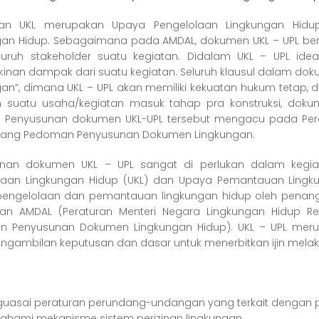
tian UKL merupakan Upaya Pengelolaan Lingkungan Hid
gan Hidup. Sebagaimana pada AMDAL, dokumen UKL – UPL ber
luruh stakeholder suatu kegiatan. Didalam UKL – UPL ide
nan dampak dari suatu kegiatan. Seluruh klausul dalam dokum
gan”, dimana UKL – UPL akan memiliki kekuatan hukum tetap, 
 suatu usaha/kegiatan masuk tahap pra konstruksi, dok
ui. Penyusunan dokumen UKL-UPL tersebut mengacu pada Per
ntang Pedoman Penyusunan Dokumen Lingkungan.
nan dokumen UKL – UPL sangat di perlukan dalam kegia
laan Lingkungan Hidup (UKL) dan Upaya Pemantauan Lingku
engelolaan dan pemantauan lingkungan hidup oleh penangg
an AMDAL (Peraturan Menteri Negara Lingkungan Hidup Re
 Penyusunan Dokumen Lingkungan Hidup). UKL – UPL meru
engambilan keputusan dan dasar untuk menerbitkan ijin mela
uasai peraturan perundang-undangan yang terkait dengan p
hami mekanisme sistem perizinan lingkungan