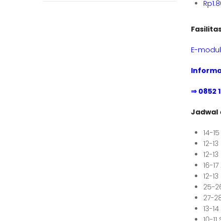
Rp1.
Fasilita
E-modul 
Informa
⇒ 0852 
Jadwal
14-1
12-13
12-13
16-17
12-1
25-2
27-28
13-1
10-1