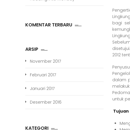
Penger
Lingkun
bagi se
KOMENTAR TERBARU
kemungki
Lingkun
Sebelum
disetuj
ARSIP
2012 te
November 2017
Penyusu
Pengelo
Februari 2017
dalam p
melakuk
Januari 2017
Pedoman
untuk p
Desember 2016
Tujuan
Meng
KATEGORI
Mema