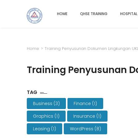
HOME
QHSE TRAINING
HOSPITAL
Home
>
Training Penyusunan Dokumen Lingkungan UKL
Training Penyusunan 
TAG
Business
(3)
Finance
(1)
Graphics
(1)
Insurance
(1)
Leasing
(1)
WordPress
(8)