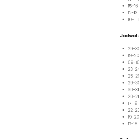
15-1
12-1
10-1
Jadwal
29-3
19-2
09-1
23-2
25-2
29-3
30-31
20-2
17-1
22-2
19-2
17-1