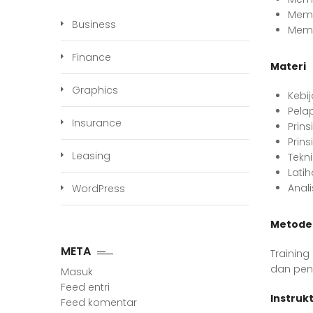
Memp
Business
Mema
Finance
Materi
Graphics
Kebi
Pela
Insurance
Prin
Prin
Leasing
Tekn
Lati
Anal
WordPress
Metode
META
Trainin
dan pene
Masuk
Feed entri
Instrukt
Feed komentar