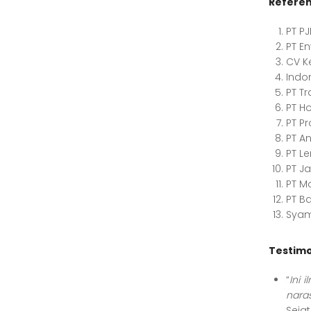
Referen
PT PJ
PT E
CV K
Indo
PT Tr
PT H
PT P
PT An
PT L
PT J
PT M
PT B
Syam
Testimo
“
Ini 
nara
Sejat