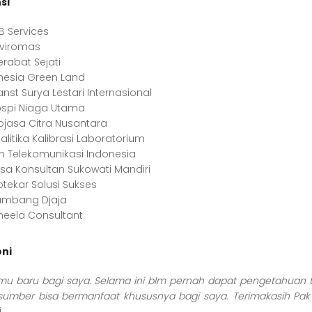
si
B Services
nviromas
erabat Sejati
nesia Green Land
anst Surya Lestari Internasional
ospi Niaga Utama
rojasa Citra Nusantara
alitika Kalibrasi Laboratorium
en Telekomunikasi Indonesia
asa Konsultan Sukowati Mandiri
otekar Solusi Sukses
ambang Djaja
eela Consultant
ni
ilmu baru bagi saya. Selama ini blm pernah dapat pengetahuan 
sumber bisa bermanfaat khususnya bagi saya. Terimakasih Pak
i