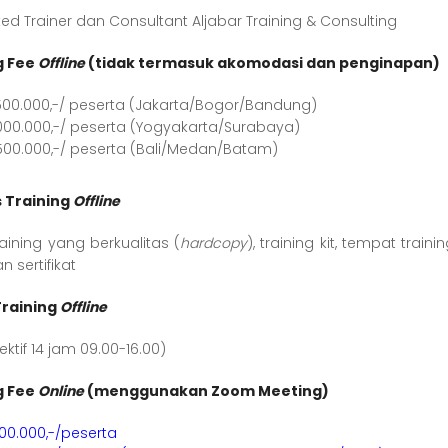
ed Trainer dan Consultant Aljabar Training & Consulting
g Fee
Offline
(tidak termasuk akomodasi dan penginapan)
500.000,-/ peserta (Jakarta/Bogor/Bandung)
000.000,-/ peserta (Yogyakarta/Surabaya)
500.000,-/ peserta (Bali/Medan/Batam)
s Training
Offline
aining yang berkualitas (
hardcopy
), training kit, tempat tra
an sertifikat
Training
Offline
fektif 14 jam 09.00-16.00)
g Fee
Online
(menggunakan Zoom Meeting)
900.000,-/peserta